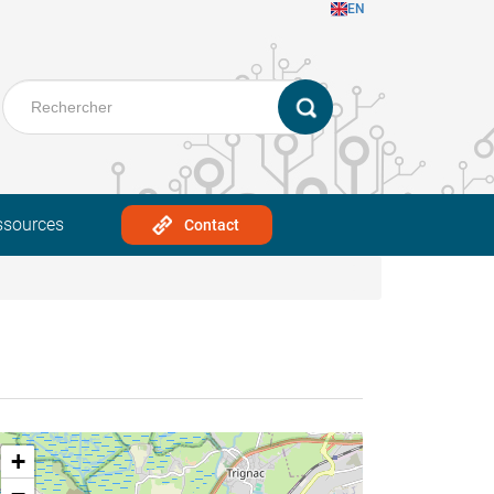
EN
ssources
Contact
+