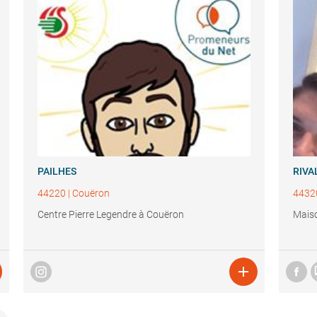
PAILHES
RIVA
44220
|
Couëron
4432
Centre Pierre Legendre à Couëron
Maiso
