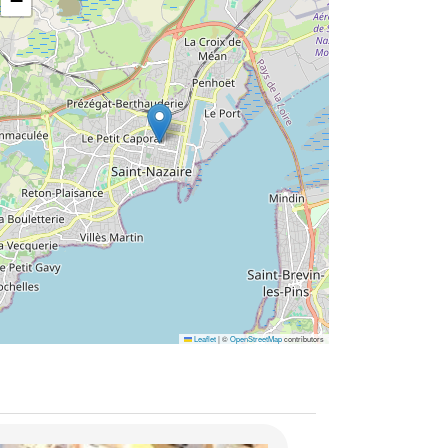
−
Leaflet
|
©
OpenStreetMap
contributors