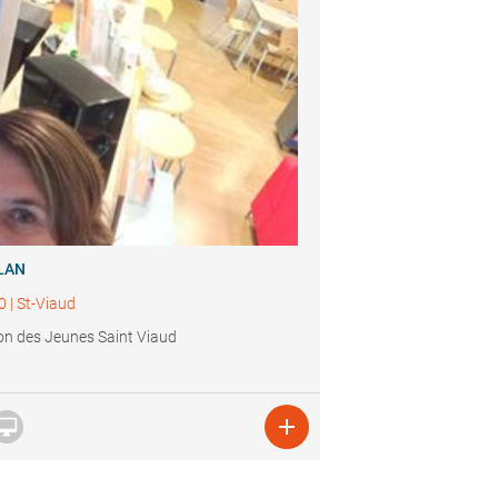
LAN
0
|
St-Viaud
n des Jeunes Saint Viaud

