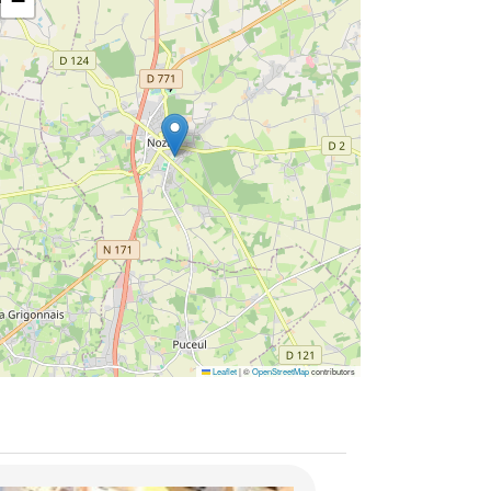
−
Leaflet
|
©
OpenStreetMap
contributors