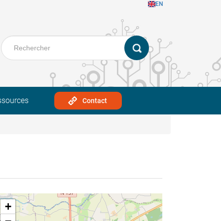
EN
ssources
Contact
+