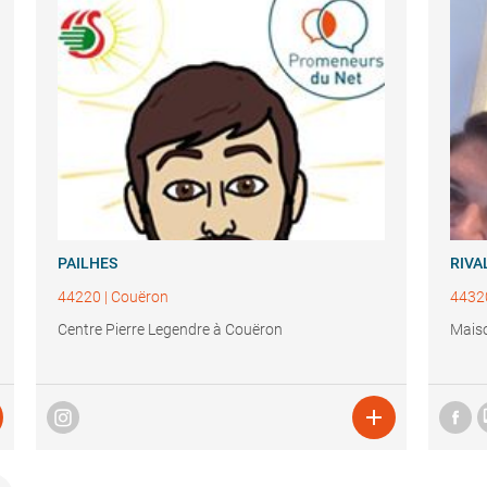
PAILHES
RIVA
44220
|
Couëron
4432
Centre Pierre Legendre à Couëron
Maiso
