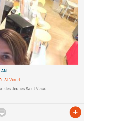
LAN
0
|
St-Viaud
n des Jeunes Saint Viaud

