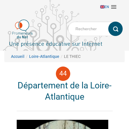
Aller

EN
au
contenu
principal
Une présence éducative sur Internet
Fil d'Ariane
Accueil
Loire-Atlantique
LE THIEC
Département de la Loire-
Atlantique