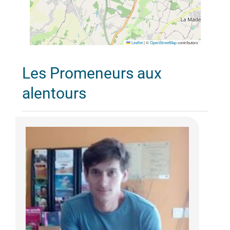
Leaflet
|
©
OpenStreetMap
contributors
Les Promeneurs aux
alentours