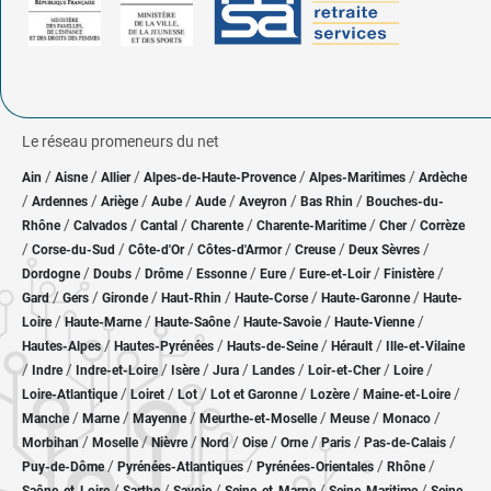
Le réseau promeneurs du net
/
/
/
/
/
Ain
Aisne
Allier
Alpes-de-Haute-Provence
Alpes-Maritimes
Ardèche
/
/
/
/
/
/
/
Ardennes
Ariège
Aube
Aude
Aveyron
Bas Rhin
Bouches-du-
/
/
/
/
/
/
Rhône
Calvados
Cantal
Charente
Charente-Maritime
Cher
Corrèze
/
/
/
/
/
/
Corse-du-Sud
Côte-d'Or
Côtes-d'Armor
Creuse
Deux Sèvres
/
/
/
/
/
/
/
Dordogne
Doubs
Drôme
Essonne
Eure
Eure-et-Loir
Finistère
/
/
/
/
/
/
Gard
Gers
Gironde
Haut-Rhin
Haute-Corse
Haute-Garonne
Haute-
/
/
/
/
/
Loire
Haute-Marne
Haute-Saône
Haute-Savoie
Haute-Vienne
/
/
/
/
Hautes-Alpes
Hautes-Pyrénées
Hauts-de-Seine
Hérault
Ille-et-Vilaine
/
/
/
/
/
/
/
/
Indre
Indre-et-Loire
Isère
Jura
Landes
Loir-et-Cher
Loire
/
/
/
/
/
/
Loire-Atlantique
Loiret
Lot
Lot et Garonne
Lozère
Maine-et-Loire
/
/
/
/
/
/
Manche
Marne
Mayenne
Meurthe-et-Moselle
Meuse
Monaco
/
/
/
/
/
/
/
/
Morbihan
Moselle
Nièvre
Nord
Oise
Orne
Paris
Pas-de-Calais
/
/
/
/
Puy-de-Dôme
Pyrénées-Atlantiques
Pyrénées-Orientales
Rhône
/
/
/
/
/