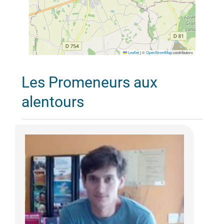
Leaflet
|
©
OpenStreetMap
contributors
Les Promeneurs aux
alentours