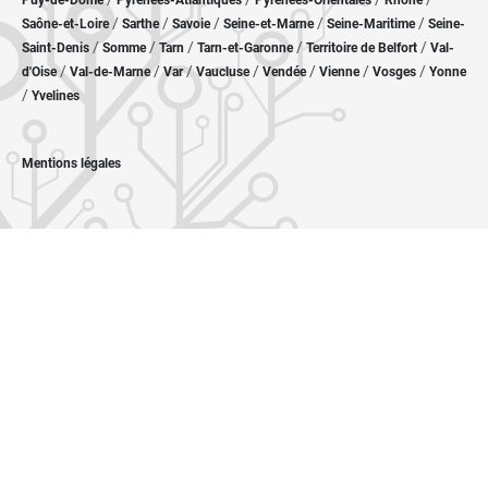
Puy-de-Dôme
Pyrénées-Atlantiques
Pyrénées-Orientales
Rhône
/
/
/
/
/
Saône-et-Loire
Sarthe
Savoie
Seine-et-Marne
Seine-Maritime
Seine-
/
/
/
/
/
Saint-Denis
Somme
Tarn
Tarn-et-Garonne
Territoire de Belfort
Val-
/
/
/
/
/
/
/
d'Oise
Val-de-Marne
Var
Vaucluse
Vendée
Vienne
Vosges
Yonne
/
Yvelines
Mentions légales