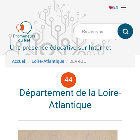
Aller

EN
au
contenu
principal
Une présence éducative sur Internet
Fil d'Ariane
Accueil
Loire-Atlantique
DEVROË
Département de la Loire-
Atlantique