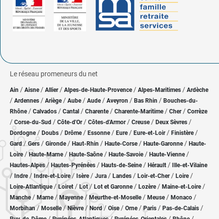
Le réseau promeneurs du net
/
/
/
/
/
Ain
Aisne
Allier
Alpes-de-Haute-Provence
Alpes-Maritimes
Ardèche
/
/
/
/
/
/
/
Ardennes
Ariège
Aube
Aude
Aveyron
Bas Rhin
Bouches-du-
/
/
/
/
/
/
Rhône
Calvados
Cantal
Charente
Charente-Maritime
Cher
Corrèze
/
/
/
/
/
/
Corse-du-Sud
Côte-d'Or
Côtes-d'Armor
Creuse
Deux Sèvres
/
/
/
/
/
/
/
Dordogne
Doubs
Drôme
Essonne
Eure
Eure-et-Loir
Finistère
/
/
/
/
/
/
Gard
Gers
Gironde
Haut-Rhin
Haute-Corse
Haute-Garonne
Haute-
/
/
/
/
/
Loire
Haute-Marne
Haute-Saône
Haute-Savoie
Haute-Vienne
/
/
/
/
Hautes-Alpes
Hautes-Pyrénées
Hauts-de-Seine
Hérault
Ille-et-Vilaine
/
/
/
/
/
/
/
/
Indre
Indre-et-Loire
Isère
Jura
Landes
Loir-et-Cher
Loire
/
/
/
/
/
/
Loire-Atlantique
Loiret
Lot
Lot et Garonne
Lozère
Maine-et-Loire
/
/
/
/
/
/
Manche
Marne
Mayenne
Meurthe-et-Moselle
Meuse
Monaco
/
/
/
/
/
/
/
/
Morbihan
Moselle
Nièvre
Nord
Oise
Orne
Paris
Pas-de-Calais
/
/
/
/