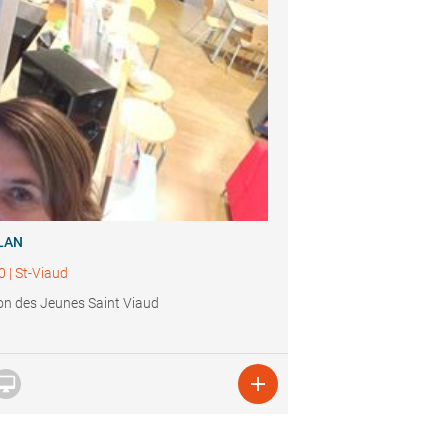
LAN
0
|
St-Viaud
n des Jeunes Saint Viaud

