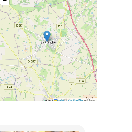
−
Leaflet
|
©
OpenStreetMap
contributors