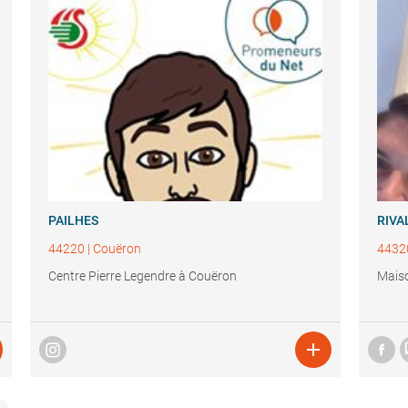
PAILHES
RIVA
44220
|
Couëron
4432
Centre Pierre Legendre à Couëron
Maiso
