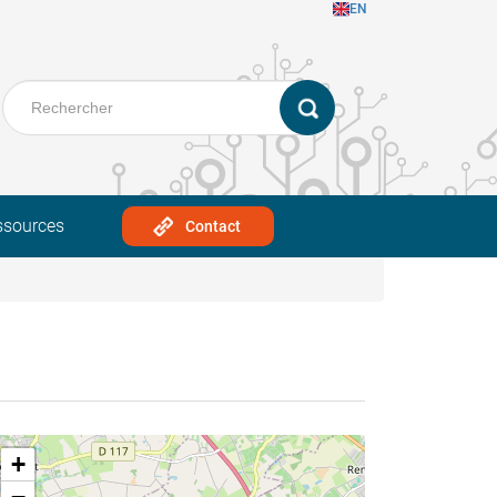
EN
ssources
Contact
+