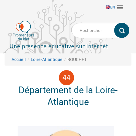
Aller

EN
au
contenu
principal
Une présence éducative sur Internet
Fil d'Ariane
Accueil
Loire-Atlantique
BOUCHET
Département de la Loire-
Atlantique