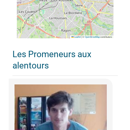
Leaflet
|
©
OpenStreetMap
contributors
Les Promeneurs aux
alentours