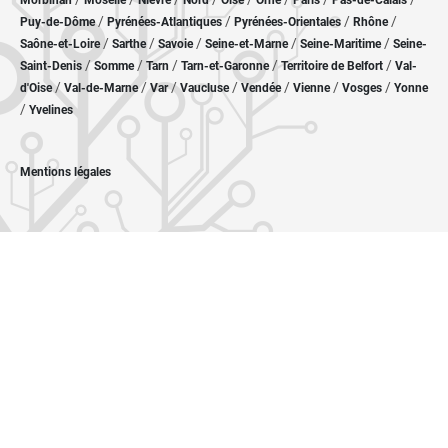
Morbihan
Moselle
Nièvre
Nord
Oise
Orne
Paris
Pas-de-Calais
/
/
/
/
Puy-de-Dôme
Pyrénées-Atlantiques
Pyrénées-Orientales
Rhône
/
/
/
/
/
Saône-et-Loire
Sarthe
Savoie
Seine-et-Marne
Seine-Maritime
Seine-
/
/
/
/
/
Saint-Denis
Somme
Tarn
Tarn-et-Garonne
Territoire de Belfort
Val-
/
/
/
/
/
/
/
d'Oise
Val-de-Marne
Var
Vaucluse
Vendée
Vienne
Vosges
Yonne
/
Yvelines
Mentions légales