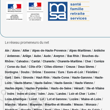
Le réseau promeneurs du net
/
/
/
/
/
Ain
Aisne
Allier
Alpes-de-Haute-Provence
Alpes-Maritimes
Ardèche
/
/
/
/
/
/
/
Ardennes
Ariège
Aube
Aude
Aveyron
Bas Rhin
Bouches-du-
/
/
/
/
/
/
Rhône
Calvados
Cantal
Charente
Charente-Maritime
Cher
Corrèze
/
/
/
/
/
/
Corse-du-Sud
Côte-d'Or
Côtes-d'Armor
Creuse
Deux Sèvres
/
/
/
/
/
/
/
Dordogne
Doubs
Drôme
Essonne
Eure
Eure-et-Loir
Finistère
/
/
/
/
/
/
Gard
Gers
Gironde
Haut-Rhin
Haute-Corse
Haute-Garonne
Haute-
/
/
/
/
/
Loire
Haute-Marne
Haute-Saône
Haute-Savoie
Haute-Vienne
/
/
/
/
Hautes-Alpes
Hautes-Pyrénées
Hauts-de-Seine
Hérault
Ille-et-Vilaine
/
/
/
/
/
/
/
/
Indre
Indre-et-Loire
Isère
Jura
Landes
Loir-et-Cher
Loire
/
/
/
/
/
/
Loire-Atlantique
Loiret
Lot
Lot et Garonne
Lozère
Maine-et-Loire
/
/
/
/
/
/
Manche
Marne
Mayenne
Meurthe-et-Moselle
Meuse
Monaco
/
/
/
/
/
/
/
/