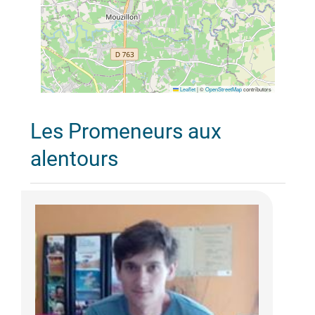
Leaflet
|
©
OpenStreetMap
contributors
Les Promeneurs aux
alentours