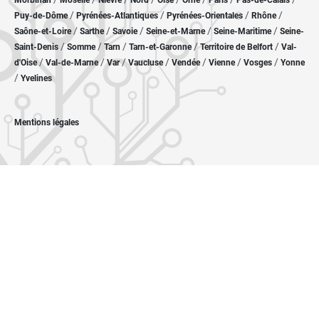
Morbihan
Moselle
Nièvre
Nord
Oise
Orne
Paris
Pas-de-Calais
/
/
/
/
Puy-de-Dôme
Pyrénées-Atlantiques
Pyrénées-Orientales
Rhône
/
/
/
/
/
Saône-et-Loire
Sarthe
Savoie
Seine-et-Marne
Seine-Maritime
Seine-
/
/
/
/
/
Saint-Denis
Somme
Tarn
Tarn-et-Garonne
Territoire de Belfort
Val-
/
/
/
/
/
/
/
d'Oise
Val-de-Marne
Var
Vaucluse
Vendée
Vienne
Vosges
Yonne
/
Yvelines
Mentions légales