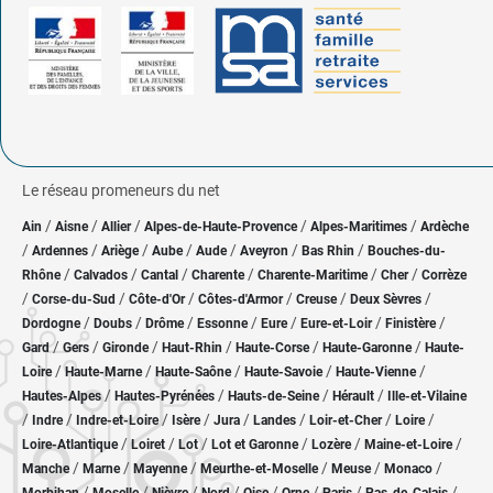
Le réseau promeneurs du net
/
/
/
/
/
Ain
Aisne
Allier
Alpes-de-Haute-Provence
Alpes-Maritimes
Ardèche
/
/
/
/
/
/
/
Ardennes
Ariège
Aube
Aude
Aveyron
Bas Rhin
Bouches-du-
/
/
/
/
/
/
Rhône
Calvados
Cantal
Charente
Charente-Maritime
Cher
Corrèze
/
/
/
/
/
/
Corse-du-Sud
Côte-d'Or
Côtes-d'Armor
Creuse
Deux Sèvres
/
/
/
/
/
/
/
Dordogne
Doubs
Drôme
Essonne
Eure
Eure-et-Loir
Finistère
/
/
/
/
/
/
Gard
Gers
Gironde
Haut-Rhin
Haute-Corse
Haute-Garonne
Haute-
/
/
/
/
/
Loire
Haute-Marne
Haute-Saône
Haute-Savoie
Haute-Vienne
/
/
/
/
Hautes-Alpes
Hautes-Pyrénées
Hauts-de-Seine
Hérault
Ille-et-Vilaine
/
/
/
/
/
/
/
/
Indre
Indre-et-Loire
Isère
Jura
Landes
Loir-et-Cher
Loire
/
/
/
/
/
/
Loire-Atlantique
Loiret
Lot
Lot et Garonne
Lozère
Maine-et-Loire
/
/
/
/
/
/
Manche
Marne
Mayenne
Meurthe-et-Moselle
Meuse
Monaco
/
/
/
/
/
/
/
/