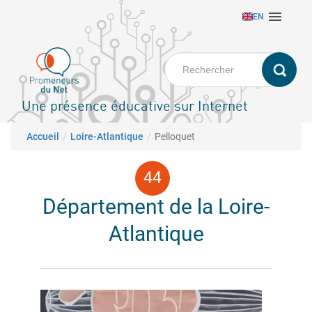
Aller

EN
au
contenu
principal
Une présence éducative sur Internet
Fil d'Ariane
Accueil
Loire-Atlantique
Pelloquet
Département de la Loire-
Atlantique