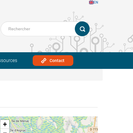
EN
ssources
Contact
+