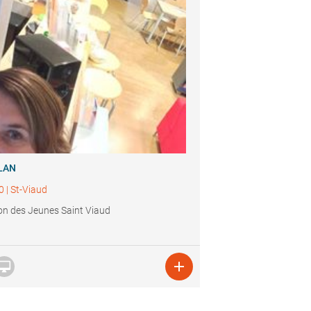
LAN
0
|
St-Viaud
n des Jeunes Saint Viaud

