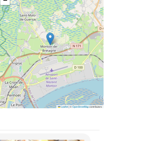
−
Leaflet
|
©
OpenStreetMap
contributors