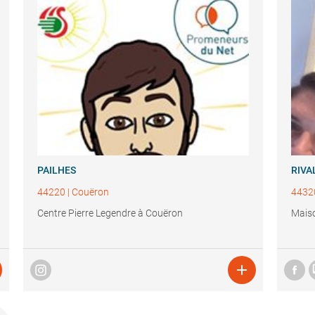
PAILHES
RIVA
44220
|
Couëron
4432
Centre Pierre Legendre à Couëron
Maiso
