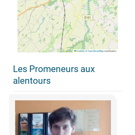
Leaflet
|
©
OpenStreetMap
contributors
Les Promeneurs aux
alentours