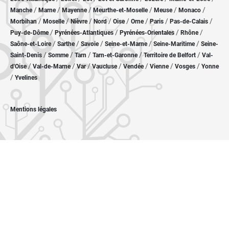
/
/
/
/
/
/
Manche
Marne
Mayenne
Meurthe-et-Moselle
Meuse
Monaco
/
/
/
/
/
/
/
/
Morbihan
Moselle
Nièvre
Nord
Oise
Orne
Paris
Pas-de-Calais
/
/
/
/
Puy-de-Dôme
Pyrénées-Atlantiques
Pyrénées-Orientales
Rhône
/
/
/
/
/
Saône-et-Loire
Sarthe
Savoie
Seine-et-Marne
Seine-Maritime
Seine-
/
/
/
/
/
Saint-Denis
Somme
Tarn
Tarn-et-Garonne
Territoire de Belfort
Val-
/
/
/
/
/
/
/
d'Oise
Val-de-Marne
Var
Vaucluse
Vendée
Vienne
Vosges
Yonne
/
Yvelines
Mentions légales