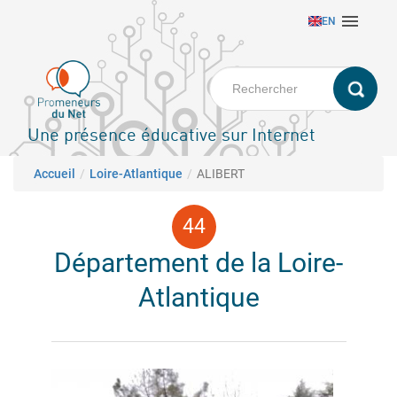
Aller

EN
au
contenu
principal
Une présence éducative sur Internet
Fil d'Ariane
Accueil
Loire-Atlantique
ALIBERT
Département de la Loire-
Atlantique