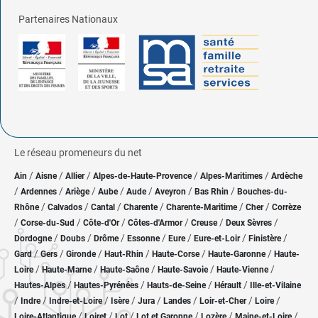
Partenaires Nationaux
Le réseau promeneurs du net
/
/
/
/
/
Ain
Aisne
Allier
Alpes-de-Haute-Provence
Alpes-Maritimes
Ardèche
/
/
/
/
/
/
/
Ardennes
Ariège
Aube
Aude
Aveyron
Bas Rhin
Bouches-du-
/
/
/
/
/
/
Rhône
Calvados
Cantal
Charente
Charente-Maritime
Cher
Corrèze
/
/
/
/
/
/
Corse-du-Sud
Côte-d'Or
Côtes-d'Armor
Creuse
Deux Sèvres
/
/
/
/
/
/
/
Dordogne
Doubs
Drôme
Essonne
Eure
Eure-et-Loir
Finistère
/
/
/
/
/
/
Gard
Gers
Gironde
Haut-Rhin
Haute-Corse
Haute-Garonne
Haute-
/
/
/
/
/
Loire
Haute-Marne
Haute-Saône
Haute-Savoie
Haute-Vienne
/
/
/
/
Hautes-Alpes
Hautes-Pyrénées
Hauts-de-Seine
Hérault
Ille-et-Vilaine
/
/
/
/
/
/
/
/
Indre
Indre-et-Loire
Isère
Jura
Landes
Loir-et-Cher
Loire
/
/
/
/
/
/
Loire-Atlantique
Loiret
Lot
Lot et Garonne
Lozère
Maine-et-Loire