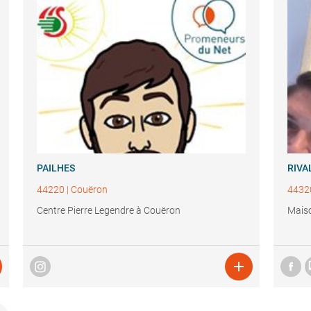
PAILHES
RIVA
44220
|
Couëron
4432
Centre Pierre Legendre à Couëron
Maiso
