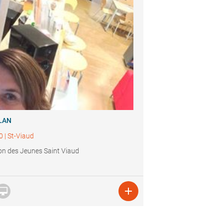
LAN
0
|
St-Viaud
n des Jeunes Saint Viaud

