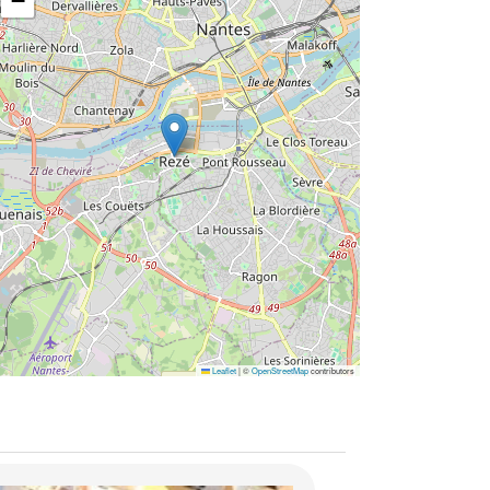
−
Leaflet
|
©
OpenStreetMap
contributors