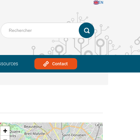
EN
ssources
Contact
+