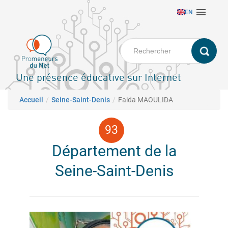
Aller

EN
au
contenu
principal
Une présence éducative sur Internet
Fil d'Ariane
Accueil
Seine-Saint-Denis
Faida MAOULIDA
Département de la
Seine-Saint-Denis