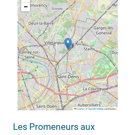
−
Leaflet
|
©
OpenStreetMap
contributors
Les Promeneurs aux