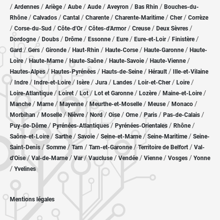
/
/
/
/
/
/
/
Ardennes
Ariège
Aube
Aude
Aveyron
Bas Rhin
Bouches-du-
/
/
/
/
/
/
Rhône
Calvados
Cantal
Charente
Charente-Maritime
Cher
Corrèze
/
/
/
/
/
/
Corse-du-Sud
Côte-d'Or
Côtes-d'Armor
Creuse
Deux Sèvres
/
/
/
/
/
/
/
Dordogne
Doubs
Drôme
Essonne
Eure
Eure-et-Loir
Finistère
/
/
/
/
/
/
Gard
Gers
Gironde
Haut-Rhin
Haute-Corse
Haute-Garonne
Haute-
/
/
/
/
/
Loire
Haute-Marne
Haute-Saône
Haute-Savoie
Haute-Vienne
/
/
/
/
Hautes-Alpes
Hautes-Pyrénées
Hauts-de-Seine
Hérault
Ille-et-Vilaine
/
/
/
/
/
/
/
/
Indre
Indre-et-Loire
Isère
Jura
Landes
Loir-et-Cher
Loire
/
/
/
/
/
/
Loire-Atlantique
Loiret
Lot
Lot et Garonne
Lozère
Maine-et-Loire
/
/
/
/
/
/
Manche
Marne
Mayenne
Meurthe-et-Moselle
Meuse
Monaco
/
/
/
/
/
/
/
/
Morbihan
Moselle
Nièvre
Nord
Oise
Orne
Paris
Pas-de-Calais
/
/
/
/
Puy-de-Dôme
Pyrénées-Atlantiques
Pyrénées-Orientales
Rhône
/
/
/
/
/
Saône-et-Loire
Sarthe
Savoie
Seine-et-Marne
Seine-Maritime
Seine-
/
/
/
/
/
Saint-Denis
Somme
Tarn
Tarn-et-Garonne
Territoire de Belfort
Val-
/
/
/
/
/
/
/
d'Oise
Val-de-Marne
Var
Vaucluse
Vendée
Vienne
Vosges
Yonne
/
Yvelines
Mentions légales