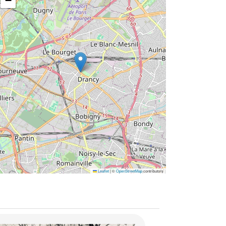
−
Leaflet
|
©
OpenStreetMap
contributors