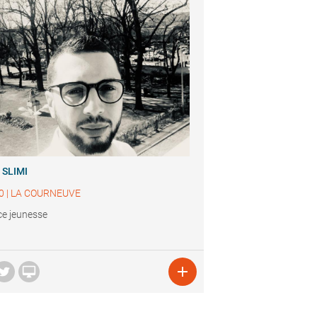
 SLIMI
0
|
LA COURNEUVE
ce jeunesse

