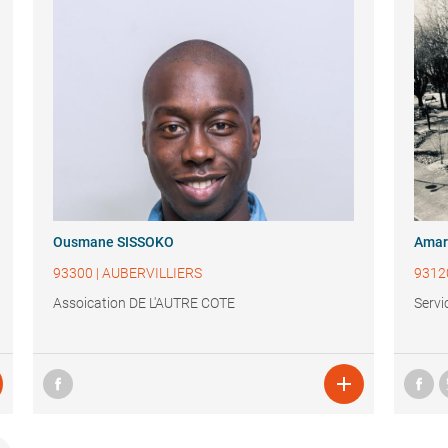
Ousmane SISSOKO
Amar
93300
|
AUBERVILLIERS
9312
Assoication DE L'AUTRE COTE
Servi
