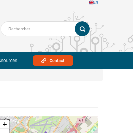
EN
ssources
Contact
+