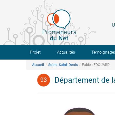
Aller
au
contenu
principal
U
Main navigation
Projet
Actualités
Témoignage
Fil d'Ariane
Accueil
Seine-Saint-Denis
Fabien EDOUARD
Département de la