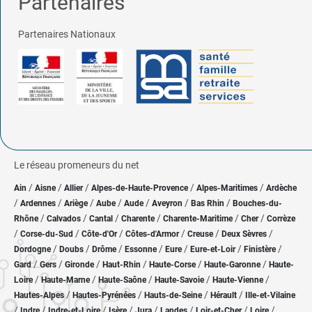
Partenaires
Partenaires Nationaux
Le réseau promeneurs du net
/
/
/
/
/
Ain
Aisne
Allier
Alpes-de-Haute-Provence
Alpes-Maritimes
Ardèche
/
/
/
/
/
/
/
Ardennes
Ariège
Aube
Aude
Aveyron
Bas Rhin
Bouches-du-
/
/
/
/
/
/
Rhône
Calvados
Cantal
Charente
Charente-Maritime
Cher
Corrèze
/
/
/
/
/
/
Corse-du-Sud
Côte-d'Or
Côtes-d'Armor
Creuse
Deux Sèvres
/
/
/
/
/
/
/
Dordogne
Doubs
Drôme
Essonne
Eure
Eure-et-Loir
Finistère
/
/
/
/
/
/
Gard
Gers
Gironde
Haut-Rhin
Haute-Corse
Haute-Garonne
Haute-
/
/
/
/
/
Loire
Haute-Marne
Haute-Saône
Haute-Savoie
Haute-Vienne
/
/
/
/
Hautes-Alpes
Hautes-Pyrénées
Hauts-de-Seine
Hérault
Ille-et-Vilaine
/
/
/
/
/
/
/
/
Indre
Indre-et-Loire
Isère
Jura
Landes
Loir-et-Cher
Loire