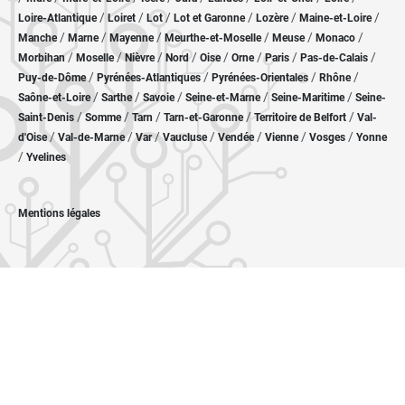
/
/
/
/
/
/
Loire-Atlantique
Loiret
Lot
Lot et Garonne
Lozère
Maine-et-Loire
/
/
/
/
/
/
Manche
Marne
Mayenne
Meurthe-et-Moselle
Meuse
Monaco
/
/
/
/
/
/
/
/
Morbihan
Moselle
Nièvre
Nord
Oise
Orne
Paris
Pas-de-Calais
/
/
/
/
Puy-de-Dôme
Pyrénées-Atlantiques
Pyrénées-Orientales
Rhône
/
/
/
/
/
Saône-et-Loire
Sarthe
Savoie
Seine-et-Marne
Seine-Maritime
Seine-
/
/
/
/
/
Saint-Denis
Somme
Tarn
Tarn-et-Garonne
Territoire de Belfort
Val-
/
/
/
/
/
/
/
d'Oise
Val-de-Marne
Var
Vaucluse
Vendée
Vienne
Vosges
Yonne
/
Yvelines
Mentions légales