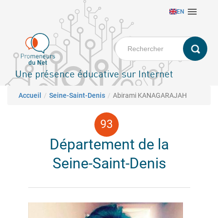
Aller

EN
au
contenu
principal
Une présence éducative sur Internet
Fil d'Ariane
Accueil
Seine-Saint-Denis
Abirami KANAGARAJAH
Département de la
Seine-Saint-Denis