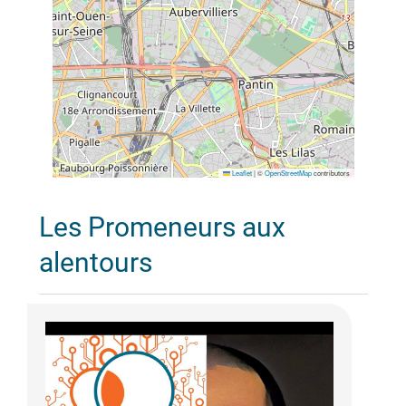
Leaflet
|
©
OpenStreetMap
contributors
Les Promeneurs aux
alentours