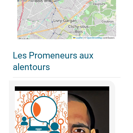
Leaflet
|
©
OpenStreetMap
contributors
Les Promeneurs aux
alentours