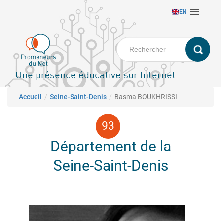
Aller

EN
au
contenu
principal
Une présence éducative sur Internet
Fil d'Ariane
Accueil
Seine-Saint-Denis
Basma BOUKHRISSI
Département de la
Seine-Saint-Denis