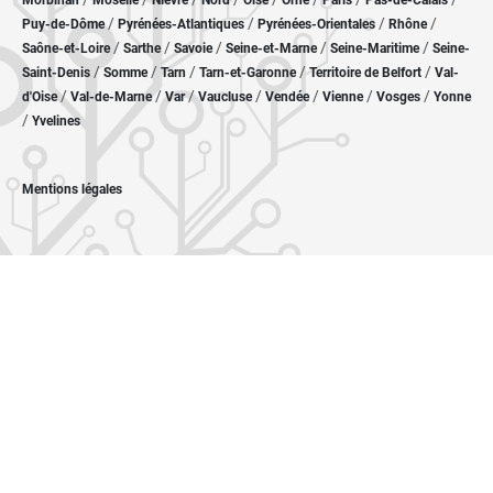
Morbihan
Moselle
Nièvre
Nord
Oise
Orne
Paris
Pas-de-Calais
/
/
/
/
Puy-de-Dôme
Pyrénées-Atlantiques
Pyrénées-Orientales
Rhône
/
/
/
/
/
Saône-et-Loire
Sarthe
Savoie
Seine-et-Marne
Seine-Maritime
Seine-
/
/
/
/
/
Saint-Denis
Somme
Tarn
Tarn-et-Garonne
Territoire de Belfort
Val-
/
/
/
/
/
/
/
d'Oise
Val-de-Marne
Var
Vaucluse
Vendée
Vienne
Vosges
Yonne
/
Yvelines
Mentions légales