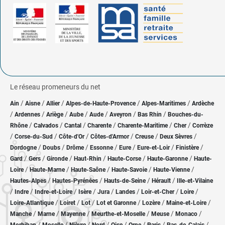
Le réseau promeneurs du net
/
/
/
/
/
Ain
Aisne
Allier
Alpes-de-Haute-Provence
Alpes-Maritimes
Ardèche
/
/
/
/
/
/
/
Ardennes
Ariège
Aube
Aude
Aveyron
Bas Rhin
Bouches-du-
/
/
/
/
/
/
Rhône
Calvados
Cantal
Charente
Charente-Maritime
Cher
Corrèze
/
/
/
/
/
/
Corse-du-Sud
Côte-d'Or
Côtes-d'Armor
Creuse
Deux Sèvres
/
/
/
/
/
/
/
Dordogne
Doubs
Drôme
Essonne
Eure
Eure-et-Loir
Finistère
/
/
/
/
/
/
Gard
Gers
Gironde
Haut-Rhin
Haute-Corse
Haute-Garonne
Haute-
/
/
/
/
/
Loire
Haute-Marne
Haute-Saône
Haute-Savoie
Haute-Vienne
/
/
/
/
Hautes-Alpes
Hautes-Pyrénées
Hauts-de-Seine
Hérault
Ille-et-Vilaine
/
/
/
/
/
/
/
/
Indre
Indre-et-Loire
Isère
Jura
Landes
Loir-et-Cher
Loire
/
/
/
/
/
/
Loire-Atlantique
Loiret
Lot
Lot et Garonne
Lozère
Maine-et-Loire
/
/
/
/
/
/
Manche
Marne
Mayenne
Meurthe-et-Moselle
Meuse
Monaco
/
/
/
/
/
/
/
/