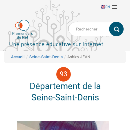
Aller

EN
au
contenu
principal
Une présence éducative sur Internet
Fil d'Ariane
Accueil
Seine-Saint-Denis
Ashley JEAN
Département de la
Seine-Saint-Denis