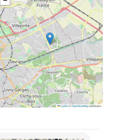
−
Leaflet
|
©
OpenStreetMap
contributors