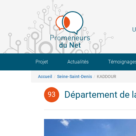
Aller
au
contenu
principal
U
Main navigation
Projet
Actualités
Témoignage
Fil d'Ariane
Accueil
Seine-Saint-Denis
KADDOUR
Département de la