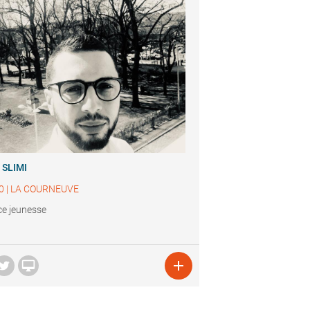
 SLIMI
0
|
LA COURNEUVE
ce jeunesse

