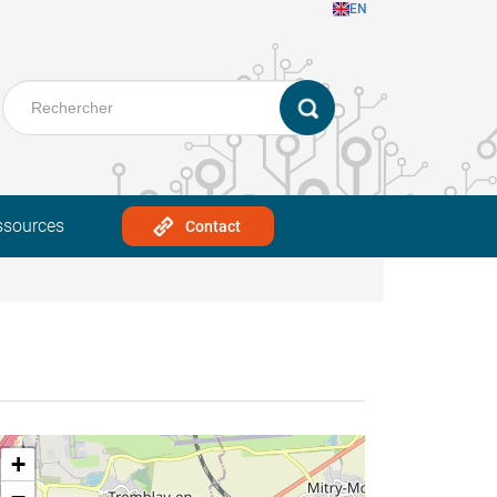
EN
ssources
Contact
+