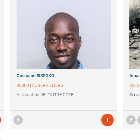
Ousmane SISSOKO
Amar
93300
|
AUBERVILLIERS
9312
Assoication DE L'AUTRE COTE
Servi
