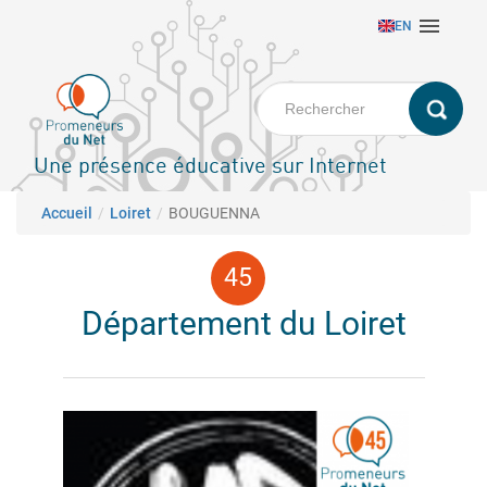
Aller

EN
au
contenu
principal
Une présence éducative sur Internet
Fil d'Ariane
Accueil
Loiret
BOUGUENNA
Département du Loiret