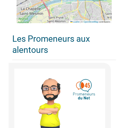
Leaflet
|
©
OpenStreetMap
contributors
Les Promeneurs aux
alentours