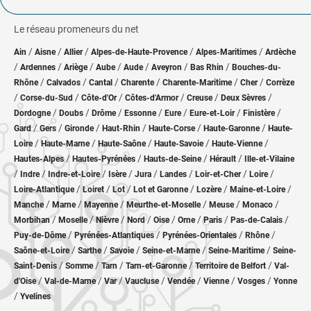
Le réseau promeneurs du net
/
/
/
/
/
Ain
Aisne
Allier
Alpes-de-Haute-Provence
Alpes-Maritimes
Ardèche
/
/
/
/
/
/
/
Ardennes
Ariège
Aube
Aude
Aveyron
Bas Rhin
Bouches-du-
/
/
/
/
/
/
Rhône
Calvados
Cantal
Charente
Charente-Maritime
Cher
Corrèze
/
/
/
/
/
/
Corse-du-Sud
Côte-d'Or
Côtes-d'Armor
Creuse
Deux Sèvres
/
/
/
/
/
/
/
Dordogne
Doubs
Drôme
Essonne
Eure
Eure-et-Loir
Finistère
/
/
/
/
/
/
Gard
Gers
Gironde
Haut-Rhin
Haute-Corse
Haute-Garonne
Haute-
/
/
/
/
/
Loire
Haute-Marne
Haute-Saône
Haute-Savoie
Haute-Vienne
/
/
/
/
Hautes-Alpes
Hautes-Pyrénées
Hauts-de-Seine
Hérault
Ille-et-Vilaine
/
/
/
/
/
/
/
/
Indre
Indre-et-Loire
Isère
Jura
Landes
Loir-et-Cher
Loire
/
/
/
/
/
/
Loire-Atlantique
Loiret
Lot
Lot et Garonne
Lozère
Maine-et-Loire
/
/
/
/
/
/
Manche
Marne
Mayenne
Meurthe-et-Moselle
Meuse
Monaco
/
/
/
/
/
/
/
/
Morbihan
Moselle
Nièvre
Nord
Oise
Orne
Paris
Pas-de-Calais
/
/
/
/
Puy-de-Dôme
Pyrénées-Atlantiques
Pyrénées-Orientales
Rhône
/
/
/
/
/
Saône-et-Loire
Sarthe
Savoie
Seine-et-Marne
Seine-Maritime
Seine-
/
/
/
/
/
Saint-Denis
Somme
Tarn
Tarn-et-Garonne
Territoire de Belfort
Val-
/
/
/
/
/
/
/
d'Oise
Val-de-Marne
Var
Vaucluse
Vendée
Vienne
Vosges
Yonne
/
Yvelines