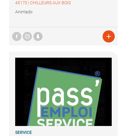
45170
|
CHILLEURS AUX BOIS
Anim'ado

SERVICE