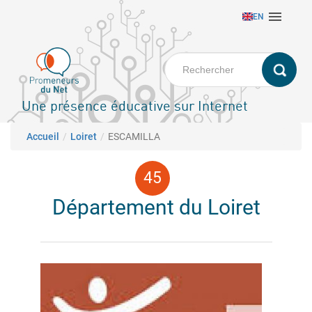
Aller

EN
au
contenu
principal
Une présence éducative sur Internet
Fil d'Ariane
Accueil
Loiret
ESCAMILLA
Département du Loiret