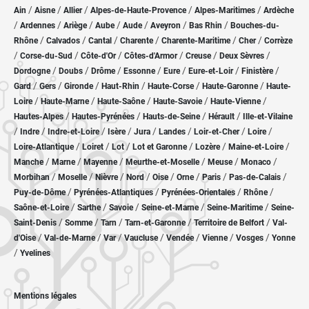
/
/
/
/
/
Ain
Aisne
Allier
Alpes-de-Haute-Provence
Alpes-Maritimes
Ardèche
/
/
/
/
/
/
/
Ardennes
Ariège
Aube
Aude
Aveyron
Bas Rhin
Bouches-du-
/
/
/
/
/
/
Rhône
Calvados
Cantal
Charente
Charente-Maritime
Cher
Corrèze
/
/
/
/
/
/
Corse-du-Sud
Côte-d'Or
Côtes-d'Armor
Creuse
Deux Sèvres
/
/
/
/
/
/
/
Dordogne
Doubs
Drôme
Essonne
Eure
Eure-et-Loir
Finistère
/
/
/
/
/
/
Gard
Gers
Gironde
Haut-Rhin
Haute-Corse
Haute-Garonne
Haute-
/
/
/
/
/
Loire
Haute-Marne
Haute-Saône
Haute-Savoie
Haute-Vienne
/
/
/
/
Hautes-Alpes
Hautes-Pyrénées
Hauts-de-Seine
Hérault
Ille-et-Vilaine
/
/
/
/
/
/
/
/
Indre
Indre-et-Loire
Isère
Jura
Landes
Loir-et-Cher
Loire
/
/
/
/
/
/
Loire-Atlantique
Loiret
Lot
Lot et Garonne
Lozère
Maine-et-Loire
/
/
/
/
/
/
Manche
Marne
Mayenne
Meurthe-et-Moselle
Meuse
Monaco
/
/
/
/
/
/
/
/
Morbihan
Moselle
Nièvre
Nord
Oise
Orne
Paris
Pas-de-Calais
/
/
/
/
Puy-de-Dôme
Pyrénées-Atlantiques
Pyrénées-Orientales
Rhône
/
/
/
/
/
Saône-et-Loire
Sarthe
Savoie
Seine-et-Marne
Seine-Maritime
Seine-
/
/
/
/
/
Saint-Denis
Somme
Tarn
Tarn-et-Garonne
Territoire de Belfort
Val-
/
/
/
/
/
/
/
d'Oise
Val-de-Marne
Var
Vaucluse
Vendée
Vienne
Vosges
Yonne
/
Yvelines
Mentions légales