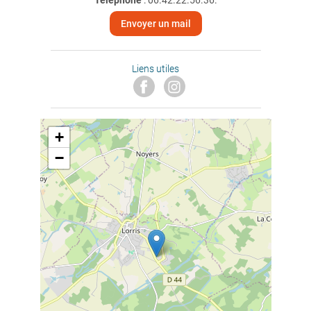
Téléphone
:
06.42.22.56.36.
Envoyer un mail
Liens utiles
+
−