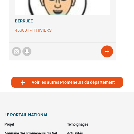
BERRUEE
45300
|
PITHIVIERS


Voir les autres Promeneurs du département
LE PORTAIL NATIONAL
Projet
Témoignages
Annuaire des Promeneurs du Net
Actualités