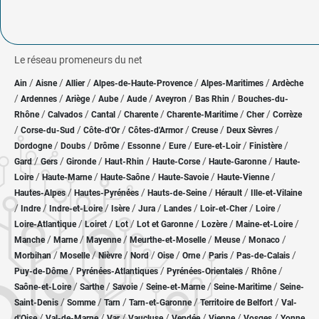
Le réseau promeneurs du net
/
/
/
/
/
Ain
Aisne
Allier
Alpes-de-Haute-Provence
Alpes-Maritimes
Ardèche
/
/
/
/
/
/
/
Ardennes
Ariège
Aube
Aude
Aveyron
Bas Rhin
Bouches-du-
/
/
/
/
/
/
Rhône
Calvados
Cantal
Charente
Charente-Maritime
Cher
Corrèze
/
/
/
/
/
/
Corse-du-Sud
Côte-d'Or
Côtes-d'Armor
Creuse
Deux Sèvres
/
/
/
/
/
/
/
Dordogne
Doubs
Drôme
Essonne
Eure
Eure-et-Loir
Finistère
/
/
/
/
/
/
Gard
Gers
Gironde
Haut-Rhin
Haute-Corse
Haute-Garonne
Haute-
/
/
/
/
/
Loire
Haute-Marne
Haute-Saône
Haute-Savoie
Haute-Vienne
/
/
/
/
Hautes-Alpes
Hautes-Pyrénées
Hauts-de-Seine
Hérault
Ille-et-Vilaine
/
/
/
/
/
/
/
/
Indre
Indre-et-Loire
Isère
Jura
Landes
Loir-et-Cher
Loire
/
/
/
/
/
/
Loire-Atlantique
Loiret
Lot
Lot et Garonne
Lozère
Maine-et-Loire
/
/
/
/
/
/
Manche
Marne
Mayenne
Meurthe-et-Moselle
Meuse
Monaco
/
/
/
/
/
/
/
/
Morbihan
Moselle
Nièvre
Nord
Oise
Orne
Paris
Pas-de-Calais
/
/
/
/
Puy-de-Dôme
Pyrénées-Atlantiques
Pyrénées-Orientales
Rhône
/
/
/
/
/
Saône-et-Loire
Sarthe
Savoie
Seine-et-Marne
Seine-Maritime
Seine-
/
/
/
/
/
Saint-Denis
Somme
Tarn
Tarn-et-Garonne
Territoire de Belfort
Val-
/
/
/
/
/
/
/
d'Oise
Val-de-Marne
Var
Vaucluse
Vendée
Vienne
Vosges
Yonne