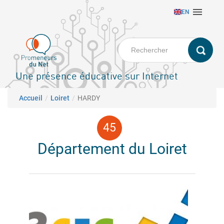
Aller

EN
au
contenu
principal
Une présence éducative sur Internet
Fil d'Ariane
Accueil
Loiret
HARDY
Département du Loiret