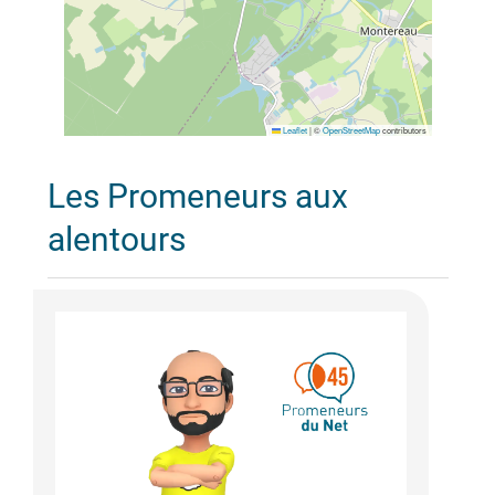
Leaflet
|
©
OpenStreetMap
contributors
Les Promeneurs aux
alentours