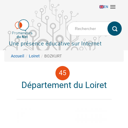
Aller

EN
au
contenu
principal
Une présence éducative sur Internet
Fil d'Ariane
Accueil
Loiret
BOZKURT
Département du Loiret