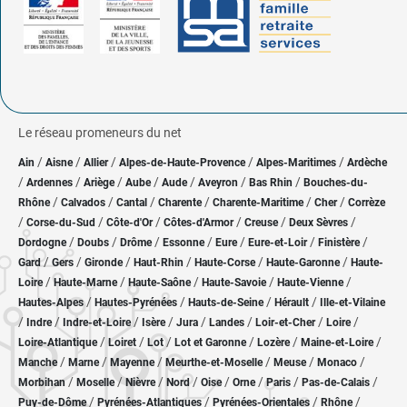
Le réseau promeneurs du net
/
/
/
/
/
Ain
Aisne
Allier
Alpes-de-Haute-Provence
Alpes-Maritimes
Ardèche
/
/
/
/
/
/
/
Ardennes
Ariège
Aube
Aude
Aveyron
Bas Rhin
Bouches-du-
/
/
/
/
/
/
Rhône
Calvados
Cantal
Charente
Charente-Maritime
Cher
Corrèze
/
/
/
/
/
/
Corse-du-Sud
Côte-d'Or
Côtes-d'Armor
Creuse
Deux Sèvres
/
/
/
/
/
/
/
Dordogne
Doubs
Drôme
Essonne
Eure
Eure-et-Loir
Finistère
/
/
/
/
/
/
Gard
Gers
Gironde
Haut-Rhin
Haute-Corse
Haute-Garonne
Haute-
/
/
/
/
/
Loire
Haute-Marne
Haute-Saône
Haute-Savoie
Haute-Vienne
/
/
/
/
Hautes-Alpes
Hautes-Pyrénées
Hauts-de-Seine
Hérault
Ille-et-Vilaine
/
/
/
/
/
/
/
/
Indre
Indre-et-Loire
Isère
Jura
Landes
Loir-et-Cher
Loire
/
/
/
/
/
/
Loire-Atlantique
Loiret
Lot
Lot et Garonne
Lozère
Maine-et-Loire
/
/
/
/
/
/
Manche
Marne
Mayenne
Meurthe-et-Moselle
Meuse
Monaco
/
/
/
/
/
/
/
/
Morbihan
Moselle
Nièvre
Nord
Oise
Orne
Paris
Pas-de-Calais
/
/
/
/
Puy-de-Dôme
Pyrénées-Atlantiques
Pyrénées-Orientales
Rhône