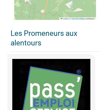
Leaflet
|
©
OpenStreetMap
contributors
Les Promeneurs aux
alentours