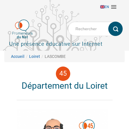
Aller

EN
au
contenu
principal
Une présence éducative sur Internet
Fil d'Ariane
Accueil
Loiret
LASCOMBE
Département du Loiret