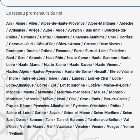
Le réseau promeneurs du net
/
/
/
/
/
Ain
Aisne
Allier
Alpes-de-Haute-Provence
Alpes-Maritimes
Ardèche
/
/
/
/
/
/
/
Ardennes
Ariège
Aube
Aude
Aveyron
Bas Rhin
Bouches-du-
/
/
/
/
/
/
Rhône
Calvados
Cantal
Charente
Charente-Maritime
Cher
Corrèze
/
/
/
/
/
/
Corse-du-Sud
Côte-d'Or
Côtes-d'Armor
Creuse
Deux Sèvres
/
/
/
/
/
/
/
Dordogne
Doubs
Drôme
Essonne
Eure
Eure-et-Loir
Finistère
/
/
/
/
/
/
Gard
Gers
Gironde
Haut-Rhin
Haute-Corse
Haute-Garonne
Haute-
/
/
/
/
/
Loire
Haute-Marne
Haute-Saône
Haute-Savoie
Haute-Vienne
/
/
/
/
Hautes-Alpes
Hautes-Pyrénées
Hauts-de-Seine
Hérault
Ille-et-Vilaine
/
/
/
/
/
/
/
/
Indre
Indre-et-Loire
Isère
Jura
Landes
Loir-et-Cher
Loire
/
/
/
/
/
/
Loire-Atlantique
Loiret
Lot
Lot et Garonne
Lozère
Maine-et-Loire
/
/
/
/
/
/
Manche
Marne
Mayenne
Meurthe-et-Moselle
Meuse
Monaco
/
/
/
/
/
/
/
/
Morbihan
Moselle
Nièvre
Nord
Oise
Orne
Paris
Pas-de-Calais
/
/
/
/
Puy-de-Dôme
Pyrénées-Atlantiques
Pyrénées-Orientales
Rhône
/
/
/
/
/
Saône-et-Loire
Sarthe
Savoie
Seine-et-Marne
Seine-Maritime
Seine-
/
/
/
/
/
Saint-Denis
Somme
Tarn
Tarn-et-Garonne
Territoire de Belfort
Val-
/
/
/
/
/
/
/
d'Oise
Val-de-Marne
Var
Vaucluse
Vendée
Vienne
Vosges
Yonne
/
Yvelines