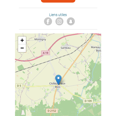
Liens utiles
+
−