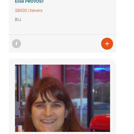
Élise PROVOST
58000
|
Nevers
BIJ
