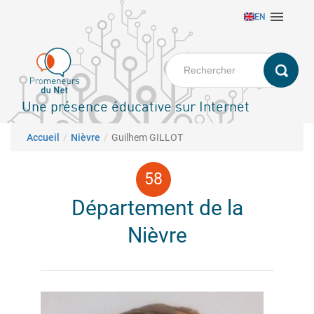
Aller

EN
au
contenu
principal
Une présence éducative sur Internet
Fil d'Ariane
Accueil
Nièvre
Guilhem GILLOT
Département de la
Nièvre