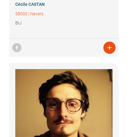
Cécile CASTAN
58000
|
Nevers
BIJ
