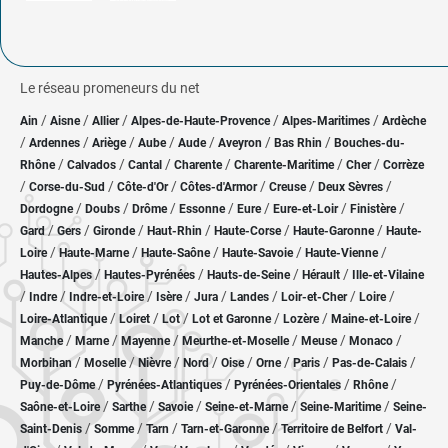
Le réseau promeneurs du net
/
/
/
/
/
Ain
Aisne
Allier
Alpes-de-Haute-Provence
Alpes-Maritimes
Ardèche
/
/
/
/
/
/
/
Ardennes
Ariège
Aube
Aude
Aveyron
Bas Rhin
Bouches-du-
/
/
/
/
/
/
Rhône
Calvados
Cantal
Charente
Charente-Maritime
Cher
Corrèze
/
/
/
/
/
/
Corse-du-Sud
Côte-d'Or
Côtes-d'Armor
Creuse
Deux Sèvres
/
/
/
/
/
/
/
Dordogne
Doubs
Drôme
Essonne
Eure
Eure-et-Loir
Finistère
/
/
/
/
/
/
Gard
Gers
Gironde
Haut-Rhin
Haute-Corse
Haute-Garonne
Haute-
/
/
/
/
/
Loire
Haute-Marne
Haute-Saône
Haute-Savoie
Haute-Vienne
/
/
/
/
Hautes-Alpes
Hautes-Pyrénées
Hauts-de-Seine
Hérault
Ille-et-Vilaine
/
/
/
/
/
/
/
/
Indre
Indre-et-Loire
Isère
Jura
Landes
Loir-et-Cher
Loire
/
/
/
/
/
/
Loire-Atlantique
Loiret
Lot
Lot et Garonne
Lozère
Maine-et-Loire
/
/
/
/
/
/
Manche
Marne
Mayenne
Meurthe-et-Moselle
Meuse
Monaco
/
/
/
/
/
/
/
/
Morbihan
Moselle
Nièvre
Nord
Oise
Orne
Paris
Pas-de-Calais
/
/
/
/
Puy-de-Dôme
Pyrénées-Atlantiques
Pyrénées-Orientales
Rhône
/
/
/
/
/
Saône-et-Loire
Sarthe
Savoie
Seine-et-Marne
Seine-Maritime
Seine-
/
/
/
/
/
Saint-Denis
Somme
Tarn
Tarn-et-Garonne
Territoire de Belfort
Val-