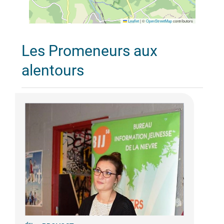
Leaflet
|
©
OpenStreetMap
contributors
Les Promeneurs aux
alentours