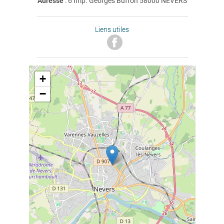
Adresse
: 6 Imp. Georges Buffon 58000 NEVERS
Liens utiles
+
−