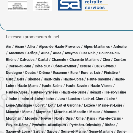
Le réseau promeneurs du net
/
/
/
/
/
Ain
Aisne
Allier
Alpes-de-Haute-Provence
Alpes-Maritimes
Ardèche
/
/
/
/
/
/
/
Ardennes
Ariège
Aube
Aude
Aveyron
Bas Rhin
Bouches-du-
/
/
/
/
/
/
Rhône
Calvados
Cantal
Charente
Charente-Maritime
Cher
Corrèze
/
/
/
/
/
/
Corse-du-Sud
Côte-d'Or
Côtes-d'Armor
Creuse
Deux Sèvres
/
/
/
/
/
/
/
Dordogne
Doubs
Drôme
Essonne
Eure
Eure-et-Loir
Finistère
/
/
/
/
/
/
Gard
Gers
Gironde
Haut-Rhin
Haute-Corse
Haute-Garonne
Haute-
/
/
/
/
/
Loire
Haute-Marne
Haute-Saône
Haute-Savoie
Haute-Vienne
/
/
/
/
Hautes-Alpes
Hautes-Pyrénées
Hauts-de-Seine
Hérault
Ille-et-Vilaine
/
/
/
/
/
/
/
/
Indre
Indre-et-Loire
Isère
Jura
Landes
Loir-et-Cher
Loire
/
/
/
/
/
/
Loire-Atlantique
Loiret
Lot
Lot et Garonne
Lozère
Maine-et-Loire
/
/
/
/
/
/
Manche
Marne
Mayenne
Meurthe-et-Moselle
Meuse
Monaco
/
/
/
/
/
/
/
/
Morbihan
Moselle
Nièvre
Nord
Oise
Orne
Paris
Pas-de-Calais
/
/
/
/
Puy-de-Dôme
Pyrénées-Atlantiques
Pyrénées-Orientales
Rhône
/
/
/
/
/
Saône-et-Loire
Sarthe
Savoie
Seine-et-Marne
Seine-Maritime
Seine-