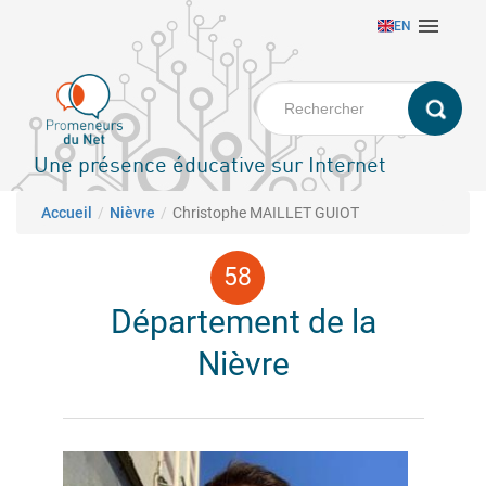
Aller

EN
au
contenu
principal
Une présence éducative sur Internet
Fil d'Ariane
Accueil
Nièvre
Christophe MAILLET GUIOT
Département de la
Nièvre