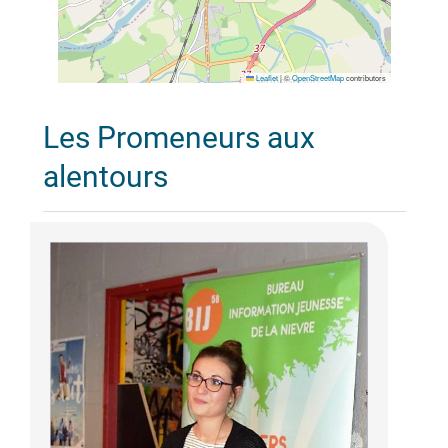
Leaflet
|
©
OpenStreetMap
contributors
Les Promeneurs aux
alentours