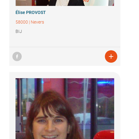
Élise PROVOST
58000
|
Nevers
BIJ
