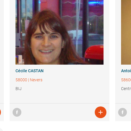
Cécile CASTAN
Anto
58000
|
Nevers
5860
BIJ
Centr
