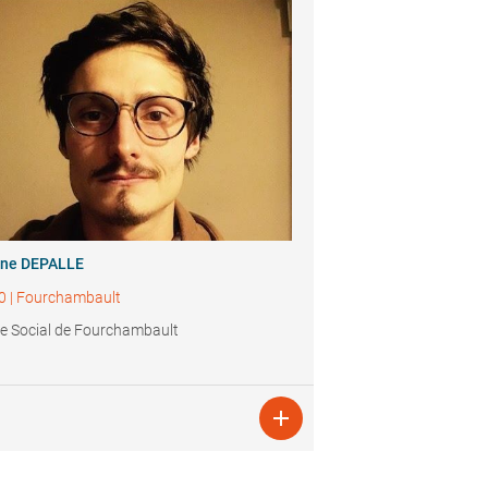
ine DEPALLE
0
|
Fourchambault
e Social de Fourchambault
