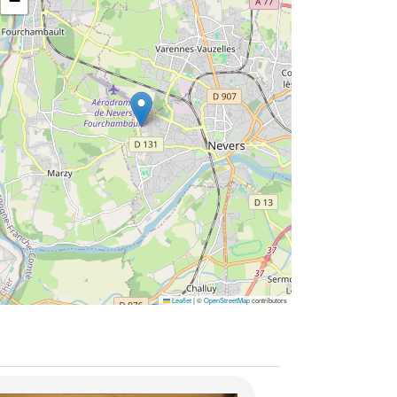
−
Leaflet
|
©
OpenStreetMap
contributors