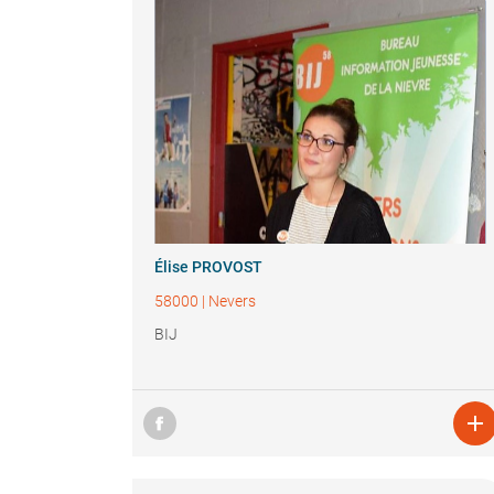
Élise PROVOST
58000
|
Nevers
BIJ
