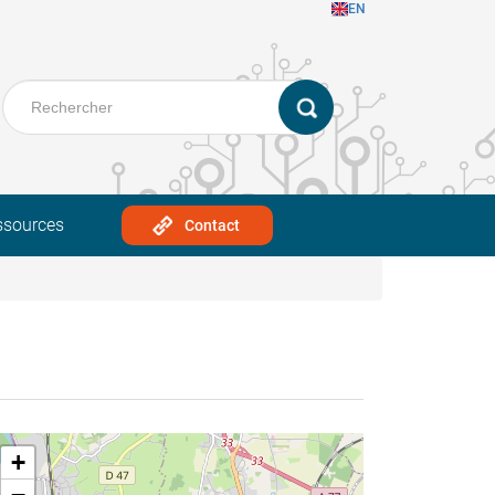
EN
ssources
Contact
+