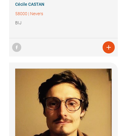
Cécile CASTAN
58000
|
Nevers
BIJ
