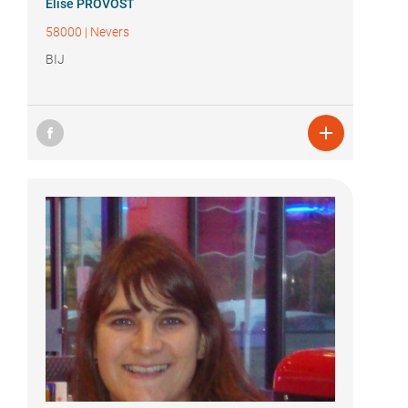
Élise PROVOST
58000
|
Nevers
BIJ
