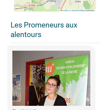
Leaflet
|
©
OpenStreetMap
contributors
Les Promeneurs aux
alentours