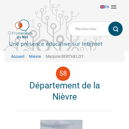
Aller

EN
au
contenu
principal
Une présence éducative sur Internet
Fil d'Ariane
Accueil
Nièvre
Marjorie BERTHELOT
Département de la
Nièvre