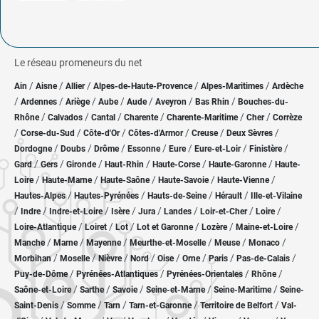
Le réseau promeneurs du net
/
/
/
/
/
Ain
Aisne
Allier
Alpes-de-Haute-Provence
Alpes-Maritimes
Ardèche
/
/
/
/
/
/
/
Ardennes
Ariège
Aube
Aude
Aveyron
Bas Rhin
Bouches-du-
/
/
/
/
/
/
Rhône
Calvados
Cantal
Charente
Charente-Maritime
Cher
Corrèze
/
/
/
/
/
/
Corse-du-Sud
Côte-d'Or
Côtes-d'Armor
Creuse
Deux Sèvres
/
/
/
/
/
/
/
Dordogne
Doubs
Drôme
Essonne
Eure
Eure-et-Loir
Finistère
/
/
/
/
/
/
Gard
Gers
Gironde
Haut-Rhin
Haute-Corse
Haute-Garonne
Haute-
/
/
/
/
/
Loire
Haute-Marne
Haute-Saône
Haute-Savoie
Haute-Vienne
/
/
/
/
Hautes-Alpes
Hautes-Pyrénées
Hauts-de-Seine
Hérault
Ille-et-Vilaine
/
/
/
/
/
/
/
/
Indre
Indre-et-Loire
Isère
Jura
Landes
Loir-et-Cher
Loire
/
/
/
/
/
/
Loire-Atlantique
Loiret
Lot
Lot et Garonne
Lozère
Maine-et-Loire
/
/
/
/
/
/
Manche
Marne
Mayenne
Meurthe-et-Moselle
Meuse
Monaco
/
/
/
/
/
/
/
/
Morbihan
Moselle
Nièvre
Nord
Oise
Orne
Paris
Pas-de-Calais
/
/
/
/
Puy-de-Dôme
Pyrénées-Atlantiques
Pyrénées-Orientales
Rhône
/
/
/
/
/
Saône-et-Loire
Sarthe
Savoie
Seine-et-Marne
Seine-Maritime
Seine-
/
/
/
/
/
Saint-Denis
Somme
Tarn
Tarn-et-Garonne
Territoire de Belfort
Val-