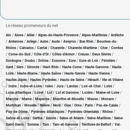
Le réseau promeneurs du net
/
/
/
/
/
Ain
Aisne
Allier
Alpes-de-Haute-Provence
Alpes-Maritimes
Ardèche
/
/
/
/
/
/
/
Ardennes
Ariège
Aube
Aude
Aveyron
Bas Rhin
Bouches-du-
/
/
/
/
/
/
Rhône
Calvados
Cantal
Charente
Charente-Maritime
Cher
Corrèze
/
/
/
/
/
/
Corse-du-Sud
Côte-d'Or
Côtes-d'Armor
Creuse
Deux Sèvres
/
/
/
/
/
/
/
Dordogne
Doubs
Drôme
Essonne
Eure
Eure-et-Loir
Finistère
/
/
/
/
/
/
Gard
Gers
Gironde
Haut-Rhin
Haute-Corse
Haute-Garonne
Haute-
/
/
/
/
/
Loire
Haute-Marne
Haute-Saône
Haute-Savoie
Haute-Vienne
/
/
/
/
Hautes-Alpes
Hautes-Pyrénées
Hauts-de-Seine
Hérault
Ille-et-Vilaine
/
/
/
/
/
/
/
/
Indre
Indre-et-Loire
Isère
Jura
Landes
Loir-et-Cher
Loire
/
/
/
/
/
/
Loire-Atlantique
Loiret
Lot
Lot et Garonne
Lozère
Maine-et-Loire
/
/
/
/
/
/
Manche
Marne
Mayenne
Meurthe-et-Moselle
Meuse
Monaco
/
/
/
/
/
/
/
/
Morbihan
Moselle
Nièvre
Nord
Oise
Orne
Paris
Pas-de-Calais
/
/
/
/
Puy-de-Dôme
Pyrénées-Atlantiques
Pyrénées-Orientales
Rhône
/
/
/
/
/
Saône-et-Loire
Sarthe
Savoie
Seine-et-Marne
Seine-Maritime
Seine-
/
/
/
/
/
Saint-Denis
Somme
Tarn
Tarn-et-Garonne
Territoire de Belfort
Val-