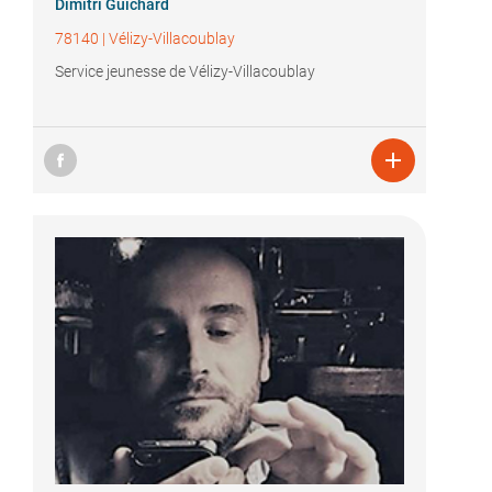
Dimitri Guichard
78140
|
Vélizy-Villacoublay
Service jeunesse de Vélizy-Villacoublay
