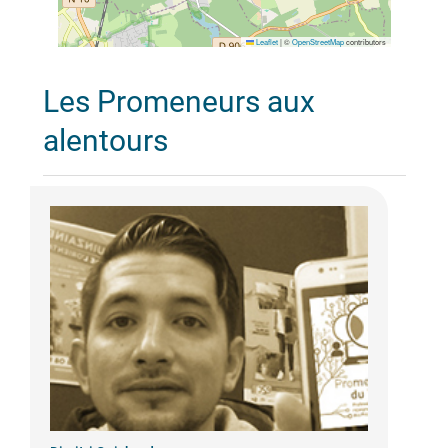
Leaflet
|
©
OpenStreetMap
contributors
Les Promeneurs aux
alentours