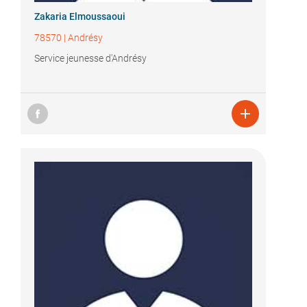
Zakaria Elmoussaoui
78570
|
Andrésy
Service jeunesse d'Andrésy
