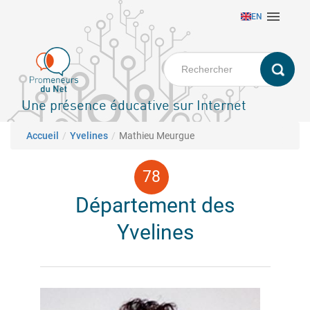
Aller

EN
au
contenu
principal
Une présence éducative sur Internet
Fil d'Ariane
Accueil
Yvelines
Mathieu Meurgue
Département des
Yvelines