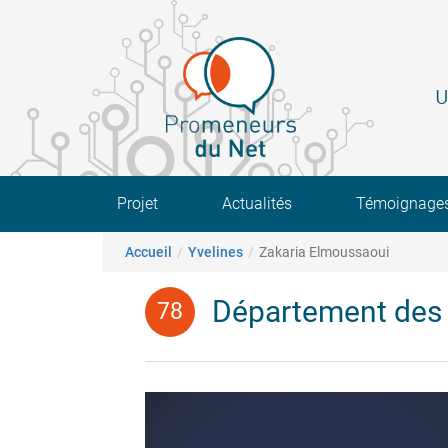
Aller
au
contenu
principal
U
Main navigation
Projet
Actualités
Témoignage
Fil d'Ariane
Accueil
Yvelines
Zakaria Elmoussaoui
Département des 