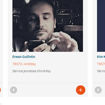
Erwan Guillotin
Kim 
78570
|
Andrésy
7857
Service jeunesse d'Andrésy
Servi
