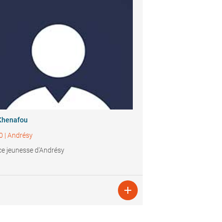
Khenafou
0
|
Andrésy
ce jeunesse d'Andrésy
