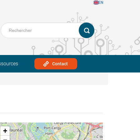
EN
ssources
Contact
+