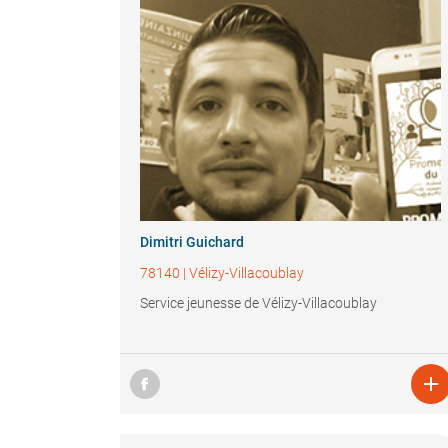
Dimitri Guichard
78140
|
Vélizy-Villacoublay
Service jeunesse de Vélizy-Villacoublay
