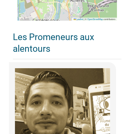
Leaflet
|
©
OpenStreetMap
contributors
Les Promeneurs aux
alentours