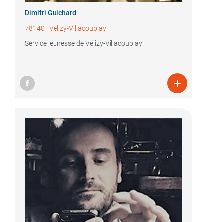
Dimitri Guichard
78140
|
Vélizy-Villacoublay
Service jeunesse de Vélizy-Villacoublay
