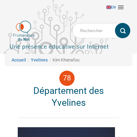
Aller

EN
au
contenu
principal
Une présence éducative sur Internet
Fil d'Ariane
Accueil
Yvelines
Kim Khenafou
Département des
Yvelines