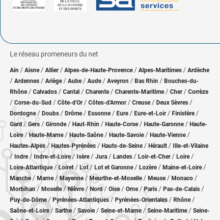
Le réseau promeneurs du net
/
/
/
/
/
Ain
Aisne
Allier
Alpes-de-Haute-Provence
Alpes-Maritimes
Ardèche
/
/
/
/
/
/
/
Ardennes
Ariège
Aube
Aude
Aveyron
Bas Rhin
Bouches-du-
/
/
/
/
/
/
Rhône
Calvados
Cantal
Charente
Charente-Maritime
Cher
Corrèze
/
/
/
/
/
/
Corse-du-Sud
Côte-d'Or
Côtes-d'Armor
Creuse
Deux Sèvres
/
/
/
/
/
/
/
Dordogne
Doubs
Drôme
Essonne
Eure
Eure-et-Loir
Finistère
/
/
/
/
/
/
Gard
Gers
Gironde
Haut-Rhin
Haute-Corse
Haute-Garonne
Haute-
/
/
/
/
/
Loire
Haute-Marne
Haute-Saône
Haute-Savoie
Haute-Vienne
/
/
/
/
Hautes-Alpes
Hautes-Pyrénées
Hauts-de-Seine
Hérault
Ille-et-Vilaine
/
/
/
/
/
/
/
/
Indre
Indre-et-Loire
Isère
Jura
Landes
Loir-et-Cher
Loire
/
/
/
/
/
/
Loire-Atlantique
Loiret
Lot
Lot et Garonne
Lozère
Maine-et-Loire
/
/
/
/
/
/
Manche
Marne
Mayenne
Meurthe-et-Moselle
Meuse
Monaco
/
/
/
/
/
/
/
/
Morbihan
Moselle
Nièvre
Nord
Oise
Orne
Paris
Pas-de-Calais
/
/
/
/
Puy-de-Dôme
Pyrénées-Atlantiques
Pyrénées-Orientales
Rhône
/
/
/
/
/
Saône-et-Loire
Sarthe
Savoie
Seine-et-Marne
Seine-Maritime
Seine-