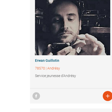
Erwan Guillotin
78570
|
Andrésy
Service jeunesse d'Andrésy
