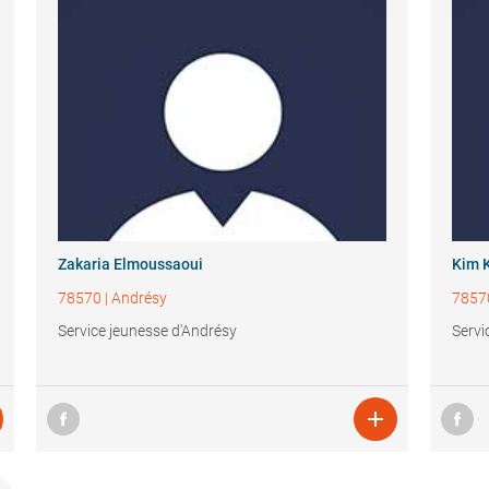
Zakaria Elmoussaoui
Kim 
78570
|
Andrésy
7857
Service jeunesse d'Andrésy
Servi
