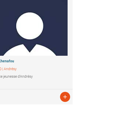
Khenafou
0
|
Andrésy
ce jeunesse d'Andrésy
