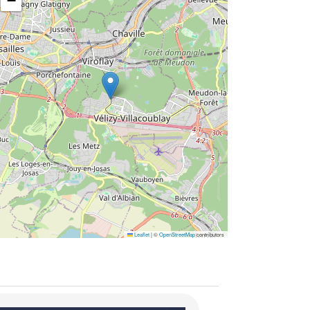
−
Leaflet
|
©
OpenStreetMap
contributors