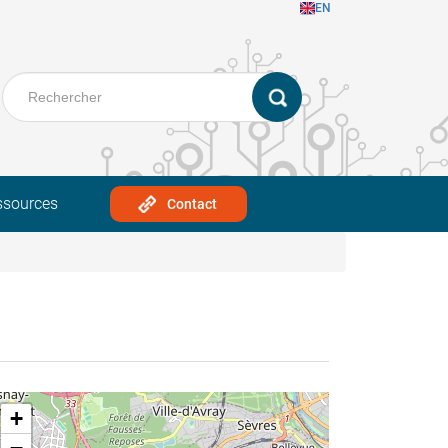
EN
ssources
Contact
+