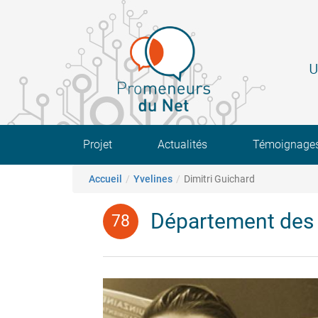
Aller
au
contenu
principal
U
Main navigation
Projet
Actualités
Témoignage
Fil d'Ariane
Accueil
Yvelines
Dimitri Guichard
Département des 