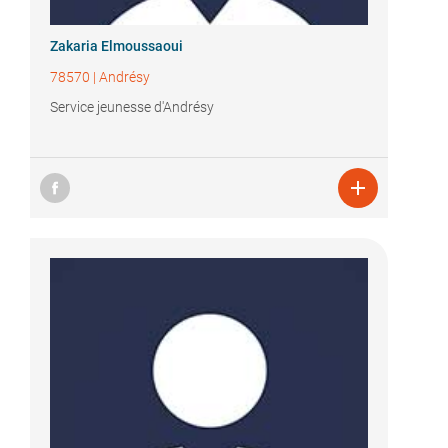
Zakaria Elmoussaoui
78570
|
Andrésy
Service jeunesse d'Andrésy
