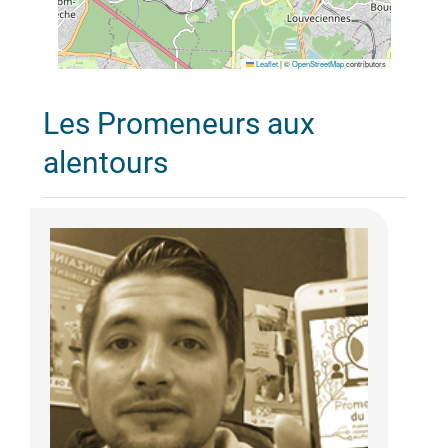
Leaflet
|
©
OpenStreetMap
contributors
Les Promeneurs aux
alentours