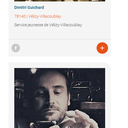
Dimitri Guichard
78140
|
Vélizy-Villacoublay
Service jeunesse de Vélizy-Villacoublay
