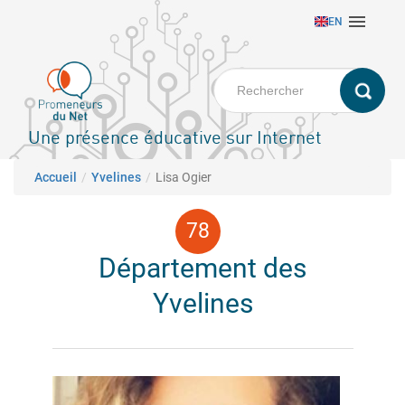
Aller

EN
au
contenu
principal
Une présence éducative sur Internet
Fil d'Ariane
Accueil
Yvelines
Lisa Ogier
Département des
Yvelines