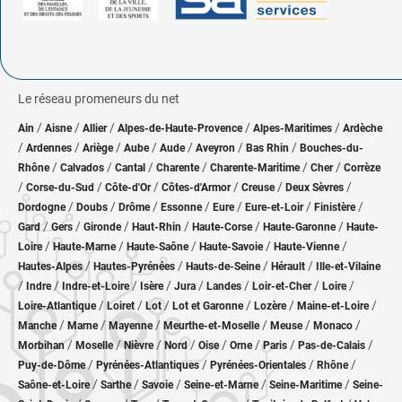
Le réseau promeneurs du net
/
/
/
/
/
Ain
Aisne
Allier
Alpes-de-Haute-Provence
Alpes-Maritimes
Ardèche
/
/
/
/
/
/
/
Ardennes
Ariège
Aube
Aude
Aveyron
Bas Rhin
Bouches-du-
/
/
/
/
/
/
Rhône
Calvados
Cantal
Charente
Charente-Maritime
Cher
Corrèze
/
/
/
/
/
/
Corse-du-Sud
Côte-d'Or
Côtes-d'Armor
Creuse
Deux Sèvres
/
/
/
/
/
/
/
Dordogne
Doubs
Drôme
Essonne
Eure
Eure-et-Loir
Finistère
/
/
/
/
/
/
Gard
Gers
Gironde
Haut-Rhin
Haute-Corse
Haute-Garonne
Haute-
/
/
/
/
/
Loire
Haute-Marne
Haute-Saône
Haute-Savoie
Haute-Vienne
/
/
/
/
Hautes-Alpes
Hautes-Pyrénées
Hauts-de-Seine
Hérault
Ille-et-Vilaine
/
/
/
/
/
/
/
/
Indre
Indre-et-Loire
Isère
Jura
Landes
Loir-et-Cher
Loire
/
/
/
/
/
/
Loire-Atlantique
Loiret
Lot
Lot et Garonne
Lozère
Maine-et-Loire
/
/
/
/
/
/
Manche
Marne
Mayenne
Meurthe-et-Moselle
Meuse
Monaco
/
/
/
/
/
/
/
/
Morbihan
Moselle
Nièvre
Nord
Oise
Orne
Paris
Pas-de-Calais
/
/
/
/
Puy-de-Dôme
Pyrénées-Atlantiques
Pyrénées-Orientales
Rhône
/
/
/
/
/
Saône-et-Loire
Sarthe
Savoie
Seine-et-Marne
Seine-Maritime
Seine-