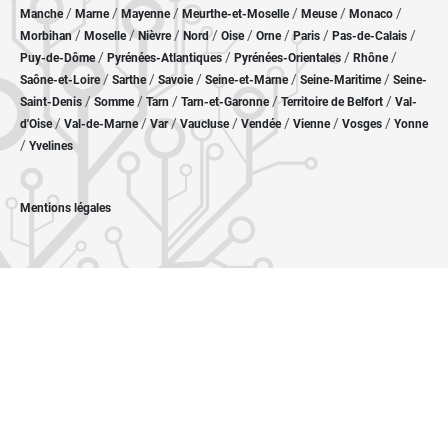
/
/
/
/
/
/
Manche
Marne
Mayenne
Meurthe-et-Moselle
Meuse
Monaco
/
/
/
/
/
/
/
/
Morbihan
Moselle
Nièvre
Nord
Oise
Orne
Paris
Pas-de-Calais
/
/
/
/
Puy-de-Dôme
Pyrénées-Atlantiques
Pyrénées-Orientales
Rhône
/
/
/
/
/
Saône-et-Loire
Sarthe
Savoie
Seine-et-Marne
Seine-Maritime
Seine-
/
/
/
/
/
Saint-Denis
Somme
Tarn
Tarn-et-Garonne
Territoire de Belfort
Val-
/
/
/
/
/
/
/
d'Oise
Val-de-Marne
Var
Vaucluse
Vendée
Vienne
Vosges
Yonne
/
Yvelines
Mentions légales