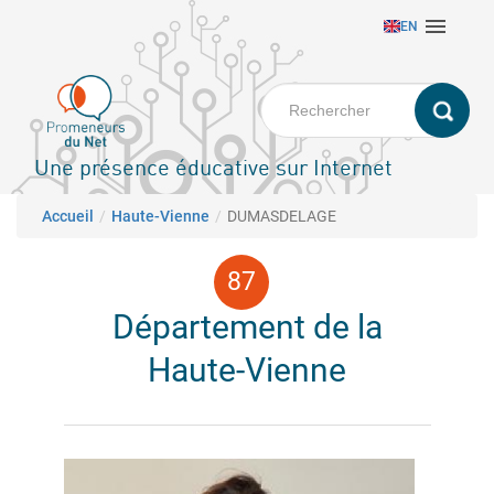
Aller

EN
au
contenu
principal
Une présence éducative sur Internet
Fil d'Ariane
Accueil
Haute-Vienne
DUMASDELAGE
Département de la
Haute-Vienne