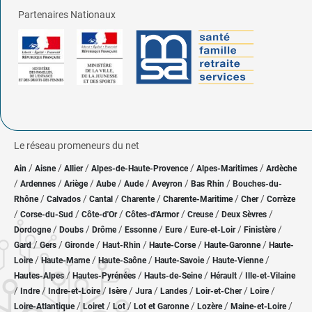
Partenaires Nationaux
Le réseau promeneurs du net
/
/
/
/
/
Ain
Aisne
Allier
Alpes-de-Haute-Provence
Alpes-Maritimes
Ardèche
/
/
/
/
/
/
/
Ardennes
Ariège
Aube
Aude
Aveyron
Bas Rhin
Bouches-du-
/
/
/
/
/
/
Rhône
Calvados
Cantal
Charente
Charente-Maritime
Cher
Corrèze
/
/
/
/
/
/
Corse-du-Sud
Côte-d'Or
Côtes-d'Armor
Creuse
Deux Sèvres
/
/
/
/
/
/
/
Dordogne
Doubs
Drôme
Essonne
Eure
Eure-et-Loir
Finistère
/
/
/
/
/
/
Gard
Gers
Gironde
Haut-Rhin
Haute-Corse
Haute-Garonne
Haute-
/
/
/
/
/
Loire
Haute-Marne
Haute-Saône
Haute-Savoie
Haute-Vienne
/
/
/
/
Hautes-Alpes
Hautes-Pyrénées
Hauts-de-Seine
Hérault
Ille-et-Vilaine
/
/
/
/
/
/
/
/
Indre
Indre-et-Loire
Isère
Jura
Landes
Loir-et-Cher
Loire
/
/
/
/
/
/
Loire-Atlantique
Loiret
Lot
Lot et Garonne
Lozère
Maine-et-Loire