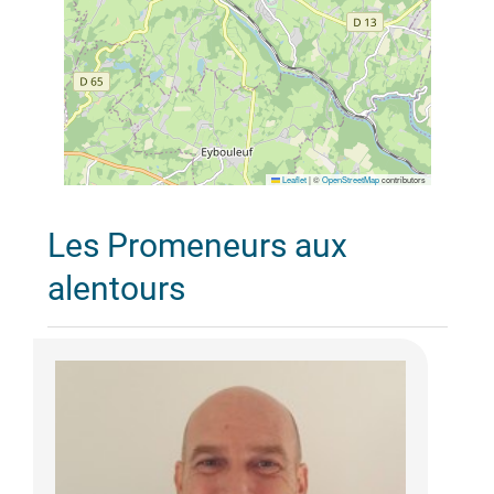
Leaflet
|
©
OpenStreetMap
contributors
Les Promeneurs aux
alentours