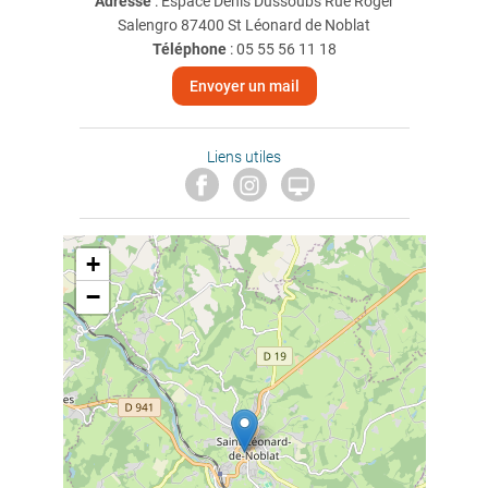
Adresse
: Espace Denis Dussoubs Rue Roger
Salengro 87400 St Léonard de Noblat
Téléphone
:
05 55 56 11 18
Envoyer un mail
Liens utiles

+
−