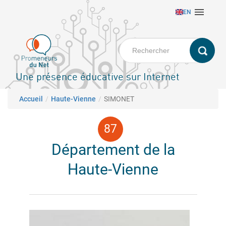
Aller

EN
au
contenu
principal
Une présence éducative sur Internet
Fil d'Ariane
Accueil
Haute-Vienne
SIMONET
Département de la
Haute-Vienne