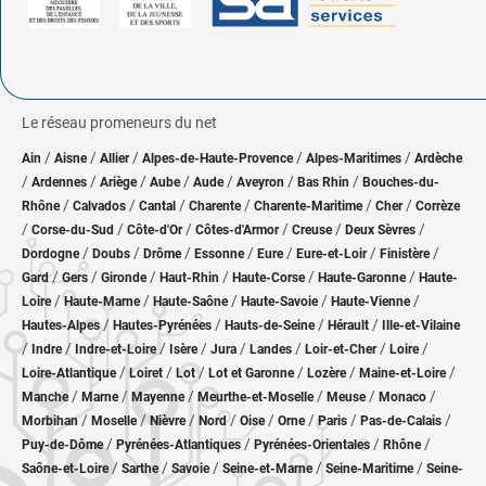
Le réseau promeneurs du net
/
/
/
/
/
Ain
Aisne
Allier
Alpes-de-Haute-Provence
Alpes-Maritimes
Ardèche
/
/
/
/
/
/
/
Ardennes
Ariège
Aube
Aude
Aveyron
Bas Rhin
Bouches-du-
/
/
/
/
/
/
Rhône
Calvados
Cantal
Charente
Charente-Maritime
Cher
Corrèze
/
/
/
/
/
/
Corse-du-Sud
Côte-d'Or
Côtes-d'Armor
Creuse
Deux Sèvres
/
/
/
/
/
/
/
Dordogne
Doubs
Drôme
Essonne
Eure
Eure-et-Loir
Finistère
/
/
/
/
/
/
Gard
Gers
Gironde
Haut-Rhin
Haute-Corse
Haute-Garonne
Haute-
/
/
/
/
/
Loire
Haute-Marne
Haute-Saône
Haute-Savoie
Haute-Vienne
/
/
/
/
Hautes-Alpes
Hautes-Pyrénées
Hauts-de-Seine
Hérault
Ille-et-Vilaine
/
/
/
/
/
/
/
/
Indre
Indre-et-Loire
Isère
Jura
Landes
Loir-et-Cher
Loire
/
/
/
/
/
/
Loire-Atlantique
Loiret
Lot
Lot et Garonne
Lozère
Maine-et-Loire
/
/
/
/
/
/
Manche
Marne
Mayenne
Meurthe-et-Moselle
Meuse
Monaco
/
/
/
/
/
/
/
/
Morbihan
Moselle
Nièvre
Nord
Oise
Orne
Paris
Pas-de-Calais
/
/
/
/
Puy-de-Dôme
Pyrénées-Atlantiques
Pyrénées-Orientales
Rhône
/
/
/
/
/
Saône-et-Loire
Sarthe
Savoie
Seine-et-Marne
Seine-Maritime
Seine-