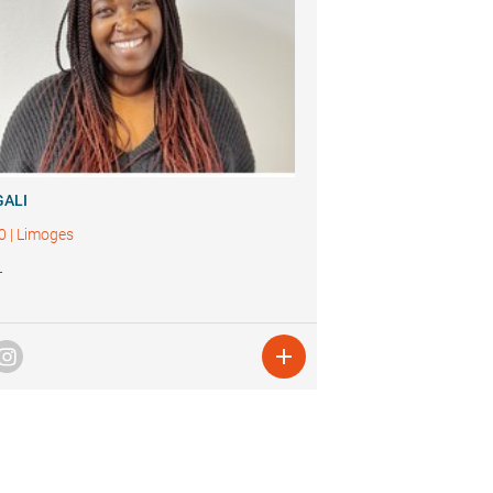
ALI
0
|
Limoges
L
