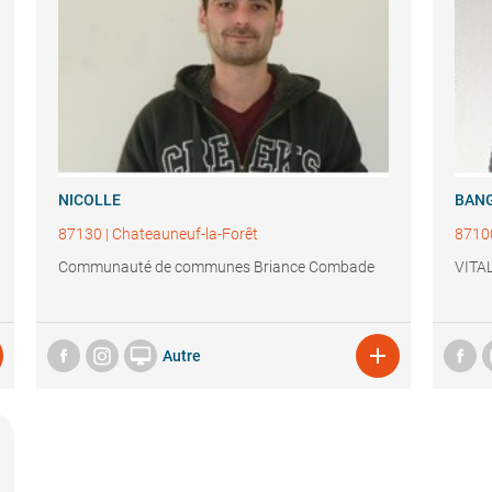
NICOLLE
BANG
87130
|
Chateauneuf-la-Forêt
8710
Communauté de communes Briance Combade
VITA


Autre