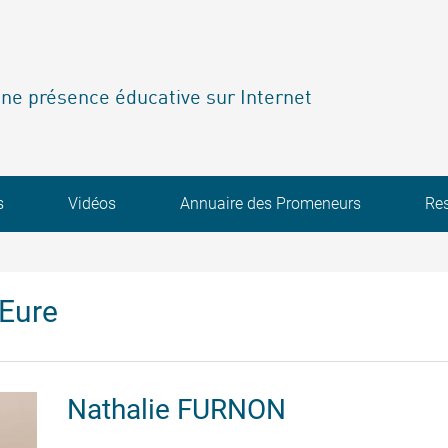
ne présence éducative sur Internet
s
Vidéos
Annuaire des Promeneurs
Re
'Eure
Nathalie
FURNON