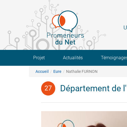
Aller
au
contenu
principal
U
Main navigation
Projet
Actualités
Témoignage
Fil d'Ariane
Accueil
Eure
Nathalie FURNON
Département de l