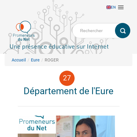
Aller

EN
au
contenu
principal
Une présence éducative sur Internet
Fil d'Ariane
Accueil
Eure
ROGER
Département de l'Eure