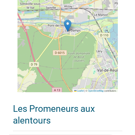
Leaflet
|
©
OpenStreetMap
contributors
Les Promeneurs aux
alentours