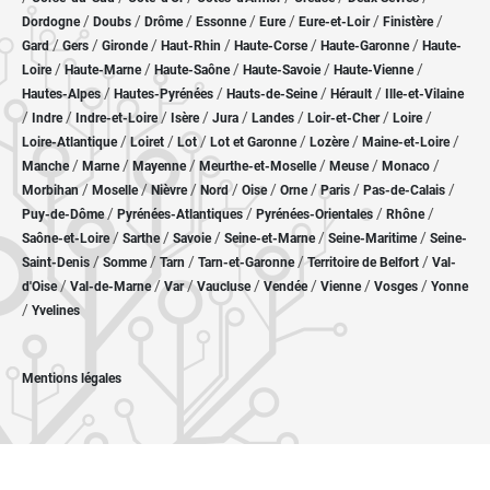
/
/
/
/
/
/
/
Dordogne
Doubs
Drôme
Essonne
Eure
Eure-et-Loir
Finistère
/
/
/
/
/
/
Gard
Gers
Gironde
Haut-Rhin
Haute-Corse
Haute-Garonne
Haute-
/
/
/
/
/
Loire
Haute-Marne
Haute-Saône
Haute-Savoie
Haute-Vienne
/
/
/
/
Hautes-Alpes
Hautes-Pyrénées
Hauts-de-Seine
Hérault
Ille-et-Vilaine
/
/
/
/
/
/
/
/
Indre
Indre-et-Loire
Isère
Jura
Landes
Loir-et-Cher
Loire
/
/
/
/
/
/
Loire-Atlantique
Loiret
Lot
Lot et Garonne
Lozère
Maine-et-Loire
/
/
/
/
/
/
Manche
Marne
Mayenne
Meurthe-et-Moselle
Meuse
Monaco
/
/
/
/
/
/
/
/
Morbihan
Moselle
Nièvre
Nord
Oise
Orne
Paris
Pas-de-Calais
/
/
/
/
Puy-de-Dôme
Pyrénées-Atlantiques
Pyrénées-Orientales
Rhône
/
/
/
/
/
Saône-et-Loire
Sarthe
Savoie
Seine-et-Marne
Seine-Maritime
Seine-
/
/
/
/
/
Saint-Denis
Somme
Tarn
Tarn-et-Garonne
Territoire de Belfort
Val-
/
/
/
/
/
/
/
d'Oise
Val-de-Marne
Var
Vaucluse
Vendée
Vienne
Vosges
Yonne
/
Yvelines
Mentions légales