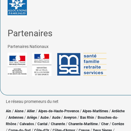
Partenaires
Partenaires Nationaux
Le réseau promeneurs du net
/
/
/
/
/
Ain
Aisne
Allier
Alpes-de-Haute-Provence
Alpes-Maritimes
Ardèche
/
/
/
/
/
/
/
Ardennes
Ariège
Aube
Aude
Aveyron
Bas Rhin
Bouches-du-
/
/
/
/
/
/
Rhône
Calvados
Cantal
Charente
Charente-Maritime
Cher
Corrèze
/
/
/
/
/
/
Corse-du-Sud
Côte-d'Or
Côtes-d'Armor
Creuse
Deux Sèvres