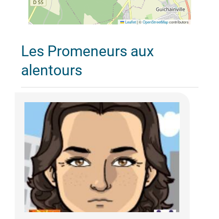
Leaflet
|
©
OpenStreetMap
contributors
Les Promeneurs aux
alentours