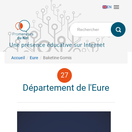
Aller

EN
au
contenu
principal
Une présence éducative sur Internet
Fil d'Ariane
Accueil
Eure
Baketine Gomis
Département de l'Eure