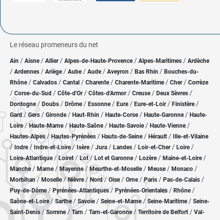
Le réseau promeneurs du net
/
/
/
/
/
Ain
Aisne
Allier
Alpes-de-Haute-Provence
Alpes-Maritimes
Ardèche
/
/
/
/
/
/
/
Ardennes
Ariège
Aube
Aude
Aveyron
Bas Rhin
Bouches-du-
/
/
/
/
/
/
Rhône
Calvados
Cantal
Charente
Charente-Maritime
Cher
Corrèze
/
/
/
/
/
/
Corse-du-Sud
Côte-d'Or
Côtes-d'Armor
Creuse
Deux Sèvres
/
/
/
/
/
/
/
Dordogne
Doubs
Drôme
Essonne
Eure
Eure-et-Loir
Finistère
/
/
/
/
/
/
Gard
Gers
Gironde
Haut-Rhin
Haute-Corse
Haute-Garonne
Haute-
/
/
/
/
/
Loire
Haute-Marne
Haute-Saône
Haute-Savoie
Haute-Vienne
/
/
/
/
Hautes-Alpes
Hautes-Pyrénées
Hauts-de-Seine
Hérault
Ille-et-Vilaine
/
/
/
/
/
/
/
/
Indre
Indre-et-Loire
Isère
Jura
Landes
Loir-et-Cher
Loire
/
/
/
/
/
/
Loire-Atlantique
Loiret
Lot
Lot et Garonne
Lozère
Maine-et-Loire
/
/
/
/
/
/
Manche
Marne
Mayenne
Meurthe-et-Moselle
Meuse
Monaco
/
/
/
/
/
/
/
/
Morbihan
Moselle
Nièvre
Nord
Oise
Orne
Paris
Pas-de-Calais
/
/
/
/
Puy-de-Dôme
Pyrénées-Atlantiques
Pyrénées-Orientales
Rhône
/
/
/
/
/
Saône-et-Loire
Sarthe
Savoie
Seine-et-Marne
Seine-Maritime
Seine-
/
/
/
/
/
Saint-Denis
Somme
Tarn
Tarn-et-Garonne
Territoire de Belfort
Val-