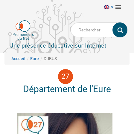
Aller

EN
au
contenu
principal
Une présence éducative sur Internet
Fil d'Ariane
Accueil
Eure
DUBUS
Département de l'Eure