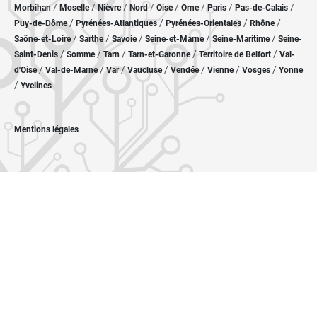
/
/
/
/
/
/
/
/
Morbihan
Moselle
Nièvre
Nord
Oise
Orne
Paris
Pas-de-Calais
/
/
/
/
Puy-de-Dôme
Pyrénées-Atlantiques
Pyrénées-Orientales
Rhône
/
/
/
/
/
Saône-et-Loire
Sarthe
Savoie
Seine-et-Marne
Seine-Maritime
Seine-
/
/
/
/
/
Saint-Denis
Somme
Tarn
Tarn-et-Garonne
Territoire de Belfort
Val-
/
/
/
/
/
/
/
d'Oise
Val-de-Marne
Var
Vaucluse
Vendée
Vienne
Vosges
Yonne
/
Yvelines
Mentions légales