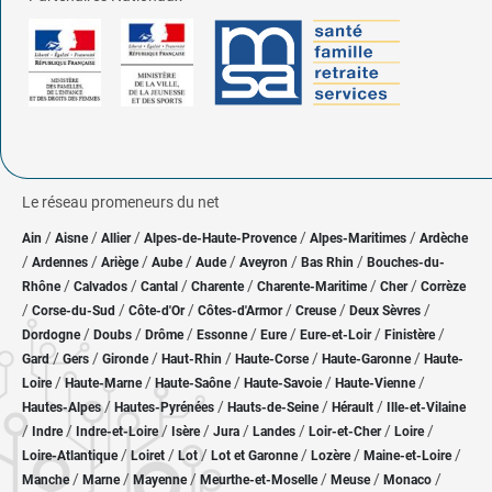
Le réseau promeneurs du net
/
/
/
/
/
Ain
Aisne
Allier
Alpes-de-Haute-Provence
Alpes-Maritimes
Ardèche
/
/
/
/
/
/
/
Ardennes
Ariège
Aube
Aude
Aveyron
Bas Rhin
Bouches-du-
/
/
/
/
/
/
Rhône
Calvados
Cantal
Charente
Charente-Maritime
Cher
Corrèze
/
/
/
/
/
/
Corse-du-Sud
Côte-d'Or
Côtes-d'Armor
Creuse
Deux Sèvres
/
/
/
/
/
/
/
Dordogne
Doubs
Drôme
Essonne
Eure
Eure-et-Loir
Finistère
/
/
/
/
/
/
Gard
Gers
Gironde
Haut-Rhin
Haute-Corse
Haute-Garonne
Haute-
/
/
/
/
/
Loire
Haute-Marne
Haute-Saône
Haute-Savoie
Haute-Vienne
/
/
/
/
Hautes-Alpes
Hautes-Pyrénées
Hauts-de-Seine
Hérault
Ille-et-Vilaine
/
/
/
/
/
/
/
/
Indre
Indre-et-Loire
Isère
Jura
Landes
Loir-et-Cher
Loire
/
/
/
/
/
/
Loire-Atlantique
Loiret
Lot
Lot et Garonne
Lozère
Maine-et-Loire
/
/
/
/
/
/
Manche
Marne
Mayenne
Meurthe-et-Moselle
Meuse
Monaco