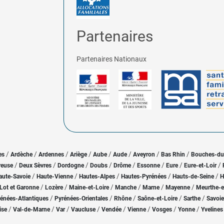
Partenaires
Partenaires Nationaux
/
/
/
/
/
/
/
/
es
Ardèche
Ardennes
Ariège
Aube
Aude
Aveyron
Bas Rhin
Bouches-d
/
/
/
/
/
/
/
/
reuse
Deux Sèvres
Dordogne
Doubs
Drôme
Essonne
Eure
Eure-et-Loir
/
/
/
/
/
aute-Savoie
Haute-Vienne
Hautes-Alpes
Hautes-Pyrénées
Hauts-de-Seine
H
/
/
/
/
/
/
Lot et Garonne
Lozère
Maine-et-Loire
Manche
Marne
Mayenne
Meurthe-e
/
/
/
/
/
énées-Atlantiques
Pyrénées-Orientales
Rhône
Saône-et-Loire
Sarthe
Savoie
/
/
/
/
/
/
/
/
ise
Val-de-Marne
Var
Vaucluse
Vendée
Vienne
Vosges
Yonne
Yvelines