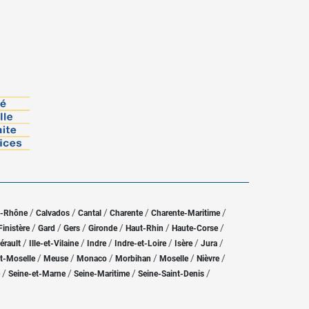
/
/
/
/
/
u-Rhône
Calvados
Cantal
Charente
Charente-Maritime
/
/
/
/
/
/
Finistère
Gard
Gers
Gironde
Haut-Rhin
Haute-Corse
/
/
/
/
/
/
érault
Ille-et-Vilaine
Indre
Indre-et-Loire
Isère
Jura
/
/
/
/
/
/
t-Moselle
Meuse
Monaco
Morbihan
Moselle
Nièvre
/
/
/
/
Seine-et-Marne
Seine-Maritime
Seine-Saint-Denis