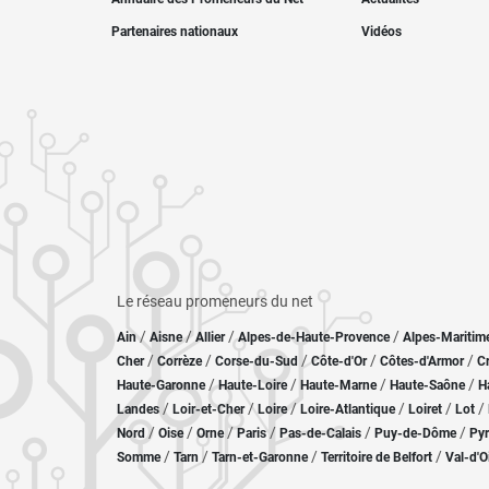
Partenaires nationaux
Vidéos
Le réseau promeneurs du net
/
/
/
/
Ain
Aisne
Allier
Alpes-de-Haute-Provence
Alpes-Maritim
/
/
/
/
/
Cher
Corrèze
Corse-du-Sud
Côte-d'Or
Côtes-d'Armor
C
/
/
/
/
Haute-Garonne
Haute-Loire
Haute-Marne
Haute-Saône
H
/
/
/
/
/
/
Landes
Loir-et-Cher
Loire
Loire-Atlantique
Loiret
Lot
/
/
/
/
/
/
Nord
Oise
Orne
Paris
Pas-de-Calais
Puy-de-Dôme
Pyr
/
/
/
/
Somme
Tarn
Tarn-et-Garonne
Territoire de Belfort
Val-d'O