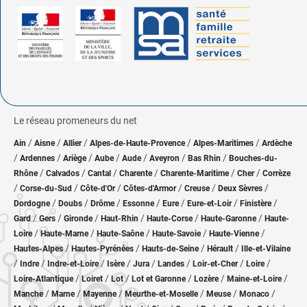
Le réseau promeneurs du net
/
/
/
/
/
Ain
Aisne
Allier
Alpes-de-Haute-Provence
Alpes-Maritimes
Ardèche
/
/
/
/
/
/
/
Ardennes
Ariège
Aube
Aude
Aveyron
Bas Rhin
Bouches-du-
/
/
/
/
/
/
Rhône
Calvados
Cantal
Charente
Charente-Maritime
Cher
Corrèze
/
/
/
/
/
/
Corse-du-Sud
Côte-d'Or
Côtes-d'Armor
Creuse
Deux Sèvres
/
/
/
/
/
/
/
Dordogne
Doubs
Drôme
Essonne
Eure
Eure-et-Loir
Finistère
/
/
/
/
/
/
Gard
Gers
Gironde
Haut-Rhin
Haute-Corse
Haute-Garonne
Haute-
/
/
/
/
/
Loire
Haute-Marne
Haute-Saône
Haute-Savoie
Haute-Vienne
/
/
/
/
Hautes-Alpes
Hautes-Pyrénées
Hauts-de-Seine
Hérault
Ille-et-Vilaine
/
/
/
/
/
/
/
/
Indre
Indre-et-Loire
Isère
Jura
Landes
Loir-et-Cher
Loire
/
/
/
/
/
/
Loire-Atlantique
Loiret
Lot
Lot et Garonne
Lozère
Maine-et-Loire
/
/
/
/
/
/
Manche
Marne
Mayenne
Meurthe-et-Moselle
Meuse
Monaco