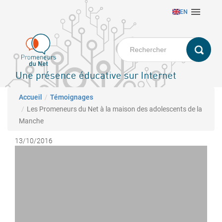
Aller

EN
au
contenu
principal
Une présence éducative sur Internet
Fil d'Ariane
Accueil
Témoignages
Les Promeneurs du Net à la maison des adolescents de la
Manche
13/10/2016