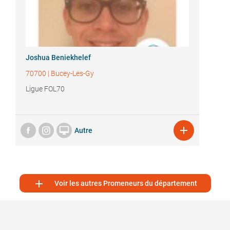
Joshua Beniekhelef
70700
|
Bucey-Les-Gy
Ligue FOL70


Autre

Voir les autres Promeneurs du département