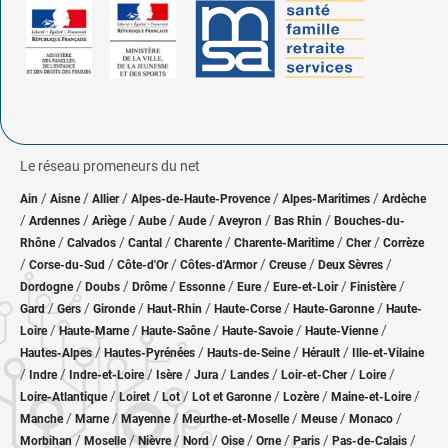
Le réseau promeneurs du net
/
/
/
/
/
Ain
Aisne
Allier
Alpes-de-Haute-Provence
Alpes-Maritimes
Ardèche
/
/
/
/
/
/
/
Ardennes
Ariège
Aube
Aude
Aveyron
Bas Rhin
Bouches-du-
/
/
/
/
/
/
Rhône
Calvados
Cantal
Charente
Charente-Maritime
Cher
Corrèze
/
/
/
/
/
/
Corse-du-Sud
Côte-d'Or
Côtes-d'Armor
Creuse
Deux Sèvres
/
/
/
/
/
/
/
Dordogne
Doubs
Drôme
Essonne
Eure
Eure-et-Loir
Finistère
/
/
/
/
/
/
Gard
Gers
Gironde
Haut-Rhin
Haute-Corse
Haute-Garonne
Haute-
/
/
/
/
/
Loire
Haute-Marne
Haute-Saône
Haute-Savoie
Haute-Vienne
/
/
/
/
Hautes-Alpes
Hautes-Pyrénées
Hauts-de-Seine
Hérault
Ille-et-Vilaine
/
/
/
/
/
/
/
/
Indre
Indre-et-Loire
Isère
Jura
Landes
Loir-et-Cher
Loire
/
/
/
/
/
/
Loire-Atlantique
Loiret
Lot
Lot et Garonne
Lozère
Maine-et-Loire
/
/
/
/
/
/
Manche
Marne
Mayenne
Meurthe-et-Moselle
Meuse
Monaco
/
/
/
/
/
/
/
/
Morbihan
Moselle
Nièvre
Nord
Oise
Orne
Paris
Pas-de-Calais