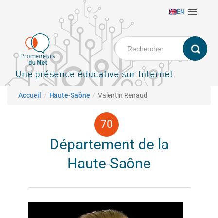
Aller

EN
au
contenu
principal
Une présence éducative sur Internet
Fil d'Ariane
Accueil
Haute-Saône
Valentin Renaud
Département de la
Haute-Saône