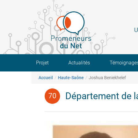
Aller
au
contenu
principal
U
Main navigation
Projet
Actualités
Témoignage
Fil d'Ariane
Accueil
Haute-Saône
Joshua Beniekhelef
Département de l