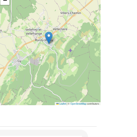
−
Leaflet
|
©
OpenStreetMap
contributors