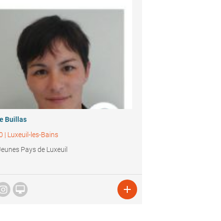
e Buillas
0
|
Luxeuil-les-Bains
Jeunes Pays de Luxeuil

