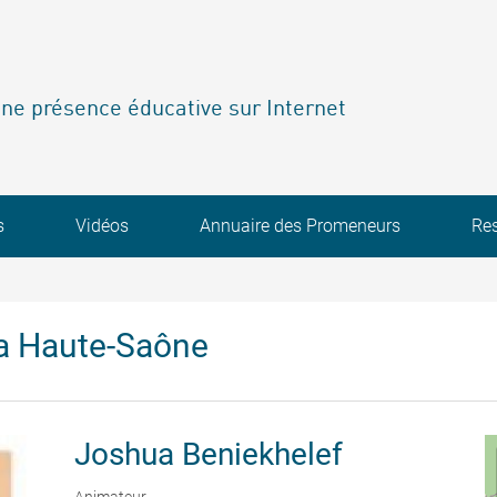
ne présence éducative sur Internet
s
Vidéos
Annuaire des Promeneurs
Re
a Haute-Saône
Joshua
Beniekhelef