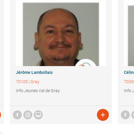
Jérôme Lambollais
Célin
70100
|
Gray
7030
Info Jeunes Val de Gray
Info 

