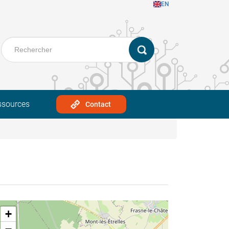
EN
ssources
Contact
+