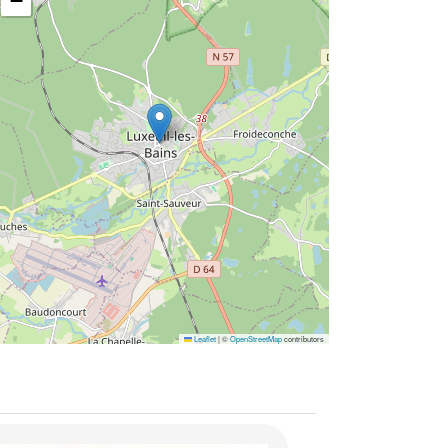
−
Leaflet
|
©
OpenStreetMap
contributors