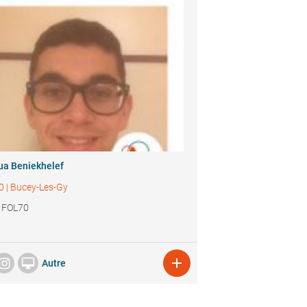
ua Beniekhelef
0
|
Bucey-Les-Gy
e FOL70


Autre