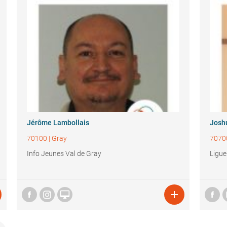
Jérôme Lambollais
Josh
70100
|
Gray
7070
Info Jeunes Val de Gray
Ligu

