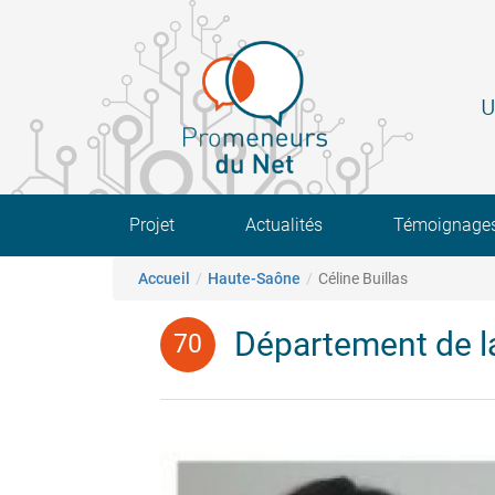
Aller
au
contenu
principal
U
Main navigation
Projet
Actualités
Témoignage
Fil d'Ariane
Accueil
Haute-Saône
Céline Buillas
Département de l