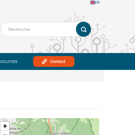
EN
ssources
Contact
+