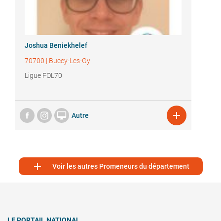
Joshua Beniekhelef
70700
|
Bucey-Les-Gy
Ligue FOL70


Autre

Voir les autres Promeneurs du département
LE PORTAIL NATIONAL