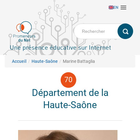
Aller

EN
au
contenu
principal
Une présence éducative sur Internet
Fil d'Ariane
Accueil
Haute-Saône
Marine Battaglia
Département de la
Haute-Saône