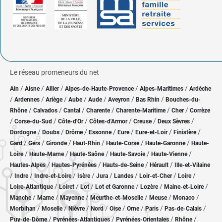
Le réseau promeneurs du net
/
/
/
/
/
Ain
Aisne
Allier
Alpes-de-Haute-Provence
Alpes-Maritimes
Ardèche
/
/
/
/
/
/
/
Ardennes
Ariège
Aube
Aude
Aveyron
Bas Rhin
Bouches-du-
/
/
/
/
/
/
Rhône
Calvados
Cantal
Charente
Charente-Maritime
Cher
Corrèze
/
/
/
/
/
/
Corse-du-Sud
Côte-d'Or
Côtes-d'Armor
Creuse
Deux Sèvres
/
/
/
/
/
/
/
Dordogne
Doubs
Drôme
Essonne
Eure
Eure-et-Loir
Finistère
/
/
/
/
/
/
Gard
Gers
Gironde
Haut-Rhin
Haute-Corse
Haute-Garonne
Haute-
/
/
/
/
/
Loire
Haute-Marne
Haute-Saône
Haute-Savoie
Haute-Vienne
/
/
/
/
Hautes-Alpes
Hautes-Pyrénées
Hauts-de-Seine
Hérault
Ille-et-Vilaine
/
/
/
/
/
/
/
/
Indre
Indre-et-Loire
Isère
Jura
Landes
Loir-et-Cher
Loire
/
/
/
/
/
/
Loire-Atlantique
Loiret
Lot
Lot et Garonne
Lozère
Maine-et-Loire
/
/
/
/
/
/
Manche
Marne
Mayenne
Meurthe-et-Moselle
Meuse
Monaco
/
/
/
/
/
/
/
/
Morbihan
Moselle
Nièvre
Nord
Oise
Orne
Paris
Pas-de-Calais
/
/
/
/
Puy-de-Dôme
Pyrénées-Atlantiques
Pyrénées-Orientales
Rhône