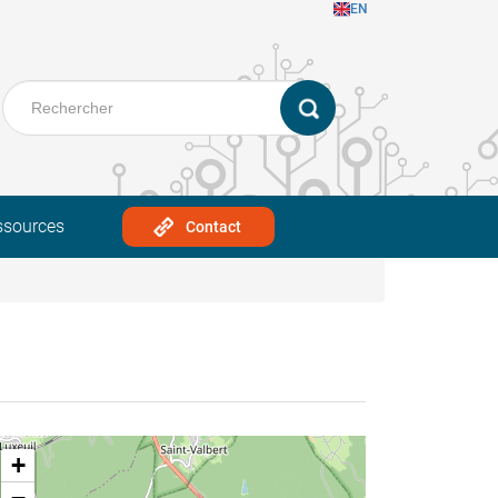
EN
ssources
Contact
+