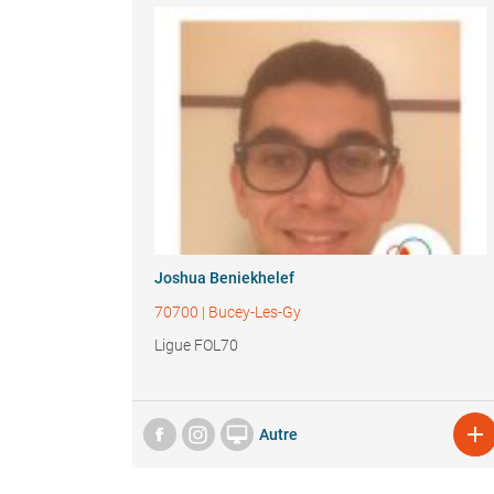
Joshua Beniekhelef
70700
|
Bucey-Les-Gy
Ligue FOL70


Autre