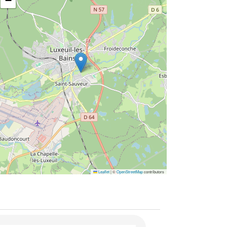
−
Leaflet
|
©
OpenStreetMap
contributors