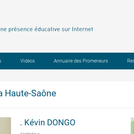
ne présence éducative sur Internet
s
Vidéos
Annuaire des Promeneurs
Re
a Haute-Saône
.
Kévin DONGO