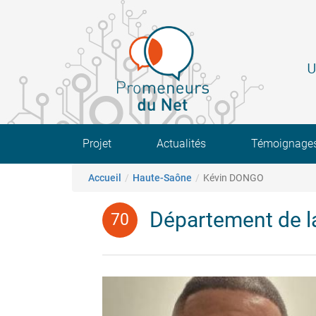
Aller
au
contenu
principal
U
Main navigation
Projet
Actualités
Témoignage
Fil d'Ariane
Accueil
Haute-Saône
Kévin DONGO
Département de l