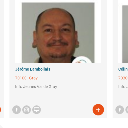
Jérôme Lambollais
Célin
70100
|
Gray
7030
Info Jeunes Val de Gray
Info 

