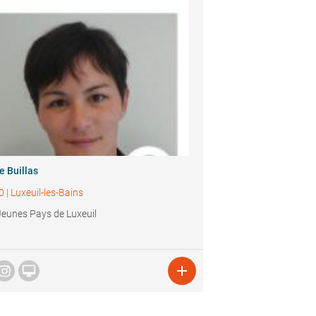
e Buillas
0
|
Luxeuil-les-Bains
Jeunes Pays de Luxeuil

