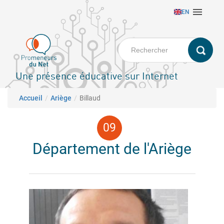
Aller

EN
au
contenu
principal
Une présence éducative sur Internet
Fil d'Ariane
Accueil
Ariège
Billaud
Département de l'Ariège