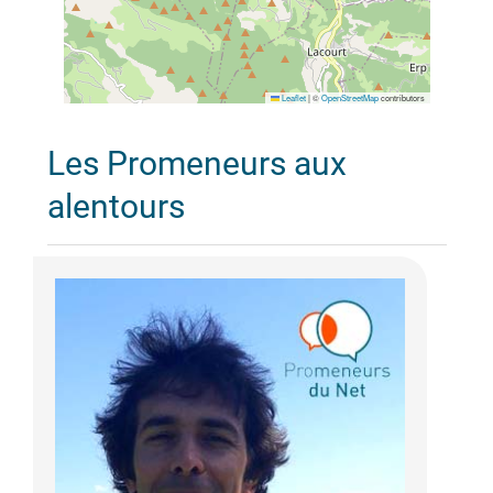
Leaflet
|
©
OpenStreetMap
contributors
Les Promeneurs aux
alentours