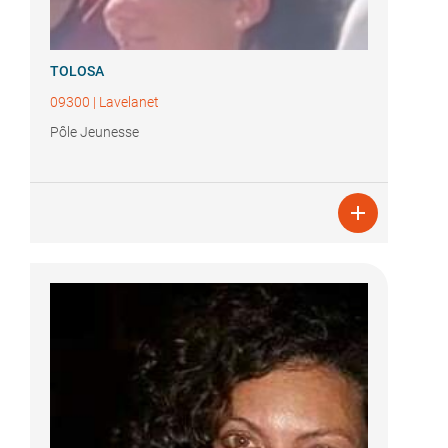
TOLOSA
09300
|
Lavelanet
Pôle Jeunesse
