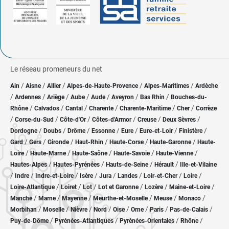
Le réseau promeneurs du net
/
/
/
/
/
Ain
Aisne
Allier
Alpes-de-Haute-Provence
Alpes-Maritimes
Ardèche
/
/
/
/
/
/
/
Ardennes
Ariège
Aube
Aude
Aveyron
Bas Rhin
Bouches-du-
/
/
/
/
/
/
Rhône
Calvados
Cantal
Charente
Charente-Maritime
Cher
Corrèze
/
/
/
/
/
/
Corse-du-Sud
Côte-d'Or
Côtes-d'Armor
Creuse
Deux Sèvres
/
/
/
/
/
/
/
Dordogne
Doubs
Drôme
Essonne
Eure
Eure-et-Loir
Finistère
/
/
/
/
/
/
Gard
Gers
Gironde
Haut-Rhin
Haute-Corse
Haute-Garonne
Haute-
/
/
/
/
/
Loire
Haute-Marne
Haute-Saône
Haute-Savoie
Haute-Vienne
/
/
/
/
Hautes-Alpes
Hautes-Pyrénées
Hauts-de-Seine
Hérault
Ille-et-Vilaine
/
/
/
/
/
/
/
/
Indre
Indre-et-Loire
Isère
Jura
Landes
Loir-et-Cher
Loire
/
/
/
/
/
/
Loire-Atlantique
Loiret
Lot
Lot et Garonne
Lozère
Maine-et-Loire
/
/
/
/
/
/
Manche
Marne
Mayenne
Meurthe-et-Moselle
Meuse
Monaco
/
/
/
/
/
/
/
/
Morbihan
Moselle
Nièvre
Nord
Oise
Orne
Paris
Pas-de-Calais
/
/
/
/
Puy-de-Dôme
Pyrénées-Atlantiques
Pyrénées-Orientales
Rhône