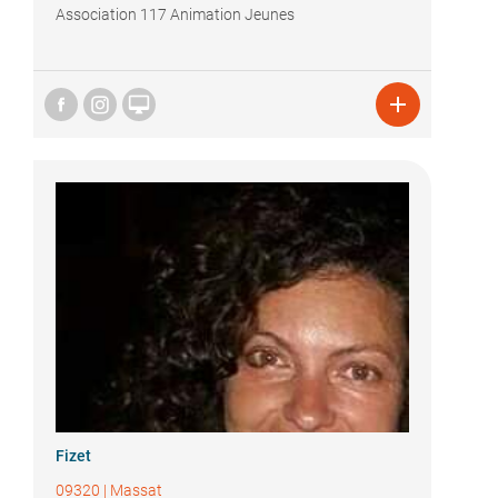
Association 117 Animation Jeunes


Fizet
09320
|
Massat