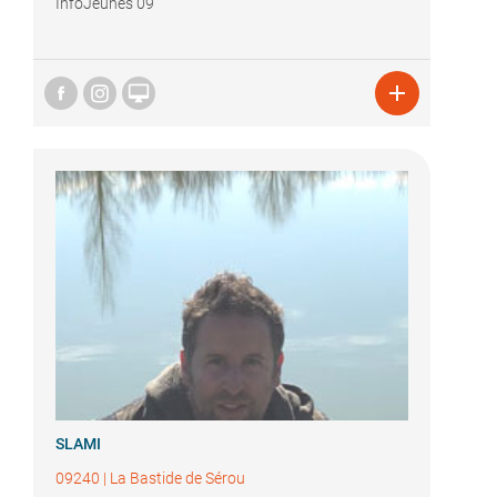
InfoJeunes 09


SLAMI
09240
|
La Bastide de Sérou