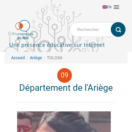
Aller

EN
au
contenu
principal
Une présence éducative sur Internet
Fil d'Ariane
Accueil
Ariège
TOLOSA
Département de l'Ariège