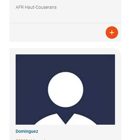
AFR Haut-Couserans

Dominguez