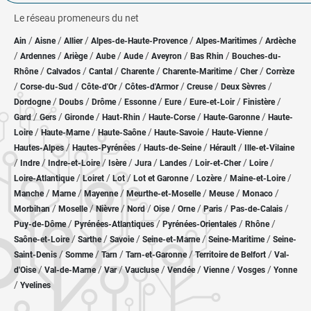
Le réseau promeneurs du net
/
/
/
/
/
Ain
Aisne
Allier
Alpes-de-Haute-Provence
Alpes-Maritimes
Ardèche
/
/
/
/
/
/
/
Ardennes
Ariège
Aube
Aude
Aveyron
Bas Rhin
Bouches-du-
/
/
/
/
/
/
Rhône
Calvados
Cantal
Charente
Charente-Maritime
Cher
Corrèze
/
/
/
/
/
/
Corse-du-Sud
Côte-d'Or
Côtes-d'Armor
Creuse
Deux Sèvres
/
/
/
/
/
/
/
Dordogne
Doubs
Drôme
Essonne
Eure
Eure-et-Loir
Finistère
/
/
/
/
/
/
Gard
Gers
Gironde
Haut-Rhin
Haute-Corse
Haute-Garonne
Haute-
/
/
/
/
/
Loire
Haute-Marne
Haute-Saône
Haute-Savoie
Haute-Vienne
/
/
/
/
Hautes-Alpes
Hautes-Pyrénées
Hauts-de-Seine
Hérault
Ille-et-Vilaine
/
/
/
/
/
/
/
/
Indre
Indre-et-Loire
Isère
Jura
Landes
Loir-et-Cher
Loire
/
/
/
/
/
/
Loire-Atlantique
Loiret
Lot
Lot et Garonne
Lozère
Maine-et-Loire
/
/
/
/
/
/
Manche
Marne
Mayenne
Meurthe-et-Moselle
Meuse
Monaco
/
/
/
/
/
/
/
/
Morbihan
Moselle
Nièvre
Nord
Oise
Orne
Paris
Pas-de-Calais
/
/
/
/
Puy-de-Dôme
Pyrénées-Atlantiques
Pyrénées-Orientales
Rhône
/
/
/
/
/
Saône-et-Loire
Sarthe
Savoie
Seine-et-Marne
Seine-Maritime
Seine-
/
/
/
/
/
Saint-Denis
Somme
Tarn
Tarn-et-Garonne
Territoire de Belfort
Val-
/
/
/
/
/
/
/
d'Oise
Val-de-Marne
Var
Vaucluse
Vendée
Vienne
Vosges
Yonne
/
Yvelines