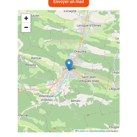
Envoyer un mail
+
−
Leaflet
|
©
OpenStreetMap
contributors