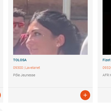
TOLOSA
Fizet
09300
|
Lavelanet
0932
Pôle Jeunesse
AFR 
