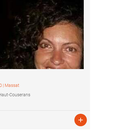
0
|
Massat
Haut-Couserans
