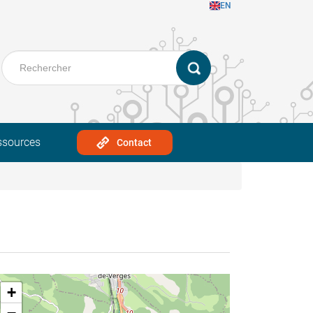
EN
ssources
Contact
+