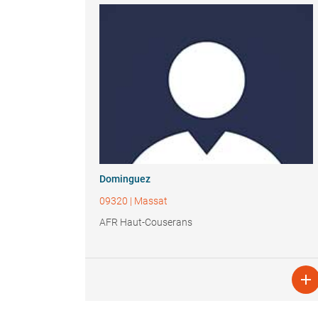
Dominguez
09320
|
Massat
AFR Haut-Couserans
