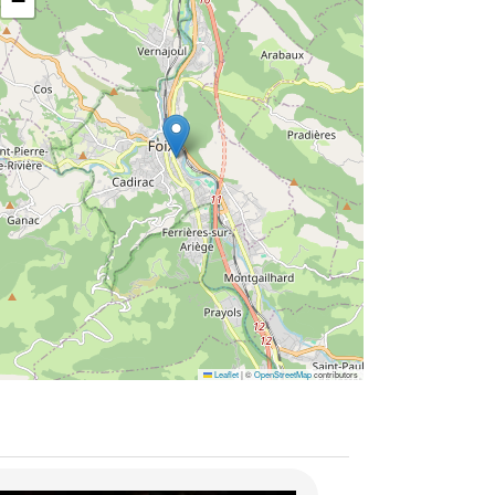
−
Leaflet
|
©
OpenStreetMap
contributors