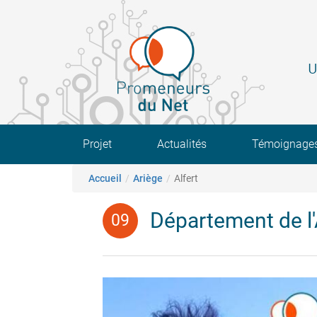
Aller
au
contenu
principal
U
Main navigation
Projet
Actualités
Témoignage
Fil d'Ariane
Accueil
Ariège
Alfert
Département de l'