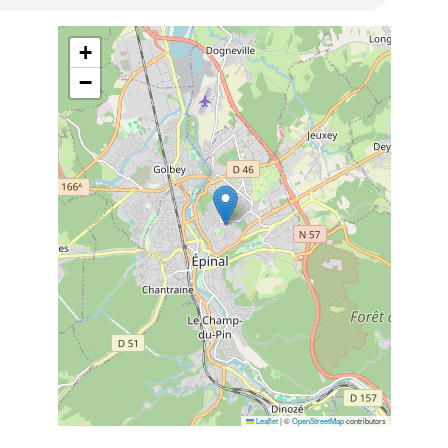
+
−
Leaflet
|
©
OpenStreetMap
contributors