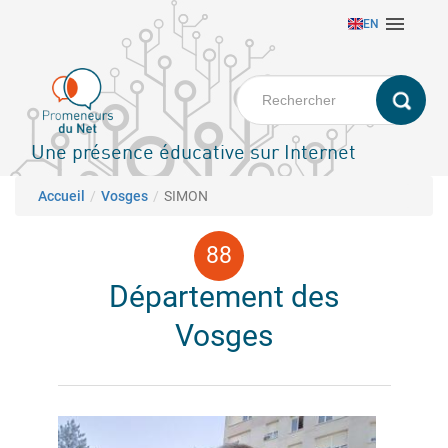
Aller

EN
au
contenu
principal
Une présence éducative sur Internet
Fil d'Ariane
Accueil
Vosges
SIMON
Département des
Vosges