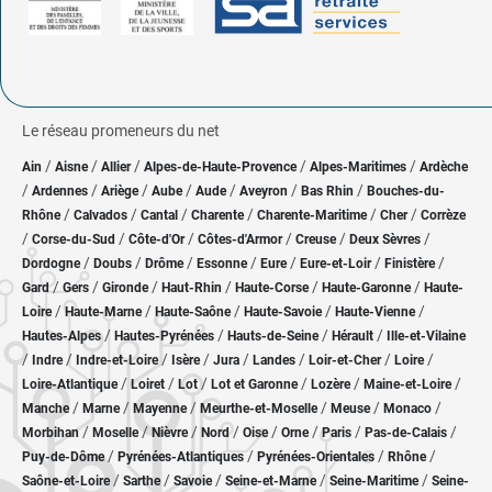
Le réseau promeneurs du net
/
/
/
/
/
Ain
Aisne
Allier
Alpes-de-Haute-Provence
Alpes-Maritimes
Ardèche
/
/
/
/
/
/
/
Ardennes
Ariège
Aube
Aude
Aveyron
Bas Rhin
Bouches-du-
/
/
/
/
/
/
Rhône
Calvados
Cantal
Charente
Charente-Maritime
Cher
Corrèze
/
/
/
/
/
/
Corse-du-Sud
Côte-d'Or
Côtes-d'Armor
Creuse
Deux Sèvres
/
/
/
/
/
/
/
Dordogne
Doubs
Drôme
Essonne
Eure
Eure-et-Loir
Finistère
/
/
/
/
/
/
Gard
Gers
Gironde
Haut-Rhin
Haute-Corse
Haute-Garonne
Haute-
/
/
/
/
/
Loire
Haute-Marne
Haute-Saône
Haute-Savoie
Haute-Vienne
/
/
/
/
Hautes-Alpes
Hautes-Pyrénées
Hauts-de-Seine
Hérault
Ille-et-Vilaine
/
/
/
/
/
/
/
/
Indre
Indre-et-Loire
Isère
Jura
Landes
Loir-et-Cher
Loire
/
/
/
/
/
/
Loire-Atlantique
Loiret
Lot
Lot et Garonne
Lozère
Maine-et-Loire
/
/
/
/
/
/
Manche
Marne
Mayenne
Meurthe-et-Moselle
Meuse
Monaco
/
/
/
/
/
/
/
/
Morbihan
Moselle
Nièvre
Nord
Oise
Orne
Paris
Pas-de-Calais
/
/
/
/
Puy-de-Dôme
Pyrénées-Atlantiques
Pyrénées-Orientales
Rhône
/
/
/
/
/
Saône-et-Loire
Sarthe
Savoie
Seine-et-Marne
Seine-Maritime
Seine-