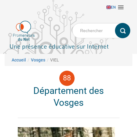
Aller

EN
au
contenu
principal
Une présence éducative sur Internet
Fil d'Ariane
Accueil
Vosges
VIEL
Département des
Vosges