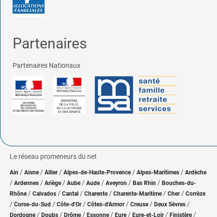
Partenaires
Partenaires Nationaux
Le réseau promeneurs du net
/
/
/
/
/
Ain
Aisne
Allier
Alpes-de-Haute-Provence
Alpes-Maritimes
Ardèche
/
/
/
/
/
/
/
Ardennes
Ariège
Aube
Aude
Aveyron
Bas Rhin
Bouches-du-
/
/
/
/
/
/
Rhône
Calvados
Cantal
Charente
Charente-Maritime
Cher
Corrèze
/
/
/
/
/
/
Corse-du-Sud
Côte-d'Or
Côtes-d'Armor
Creuse
Deux Sèvres
/
/
/
/
/
/
/
Dordogne
Doubs
Drôme
Essonne
Eure
Eure-et-Loir
Finistère