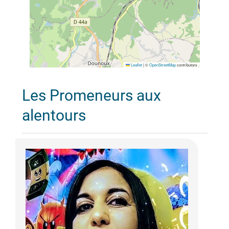
Leaflet
|
©
OpenStreetMap
contributors
Les Promeneurs aux
alentours