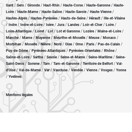
/
/
/
/
/
/
Gard
Gers
Gironde
Haut-Rhin
Haute-Corse
Haute-Garonne
Haute-
/
/
/
/
/
Loire
Haute-Marne
Haute-Saône
Haute-Savoie
Haute-Vienne
/
/
/
/
Hautes-Alpes
Hautes-Pyrénées
Hauts-de-Seine
Hérault
Ille-et-Vilaine
/
/
/
/
/
/
/
/
Indre
Indre-et-Loire
Isère
Jura
Landes
Loir-et-Cher
Loire
/
/
/
/
/
/
Loire-Atlantique
Loiret
Lot
Lot et Garonne
Lozère
Maine-et-Loire
/
/
/
/
/
/
Manche
Marne
Mayenne
Meurthe-et-Moselle
Meuse
Monaco
/
/
/
/
/
/
/
/
Morbihan
Moselle
Nièvre
Nord
Oise
Orne
Paris
Pas-de-Calais
/
/
/
/
Puy-de-Dôme
Pyrénées-Atlantiques
Pyrénées-Orientales
Rhône
/
/
/
/
/
Saône-et-Loire
Sarthe
Savoie
Seine-et-Marne
Seine-Maritime
Seine-
/
/
/
/
/
Saint-Denis
Somme
Tarn
Tarn-et-Garonne
Territoire de Belfort
Val-
/
/
/
/
/
/
/
d'Oise
Val-de-Marne
Var
Vaucluse
Vendée
Vienne
Vosges
Yonne
/
Yvelines
Mentions légales