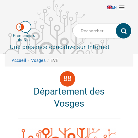
Aller

EN
au
contenu
principal
Une présence éducative sur Internet
Fil d'Ariane
Accueil
Vosges
EVE
Département des
Vosges