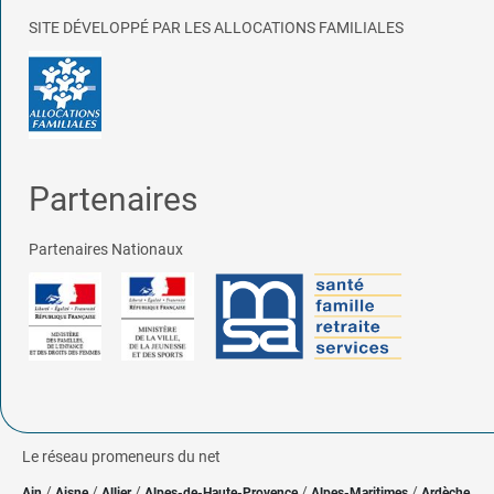
SITE DÉVELOPPÉ PAR LES ALLOCATIONS FAMILIALES
Partenaires
Partenaires Nationaux
Le réseau promeneurs du net
/
/
/
/
/
Ain
Aisne
Allier
Alpes-de-Haute-Provence
Alpes-Maritimes
Ardèche