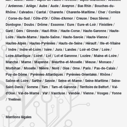
/
/
/
/
/
/
/
Ardennes
Ariège
Aube
Aude
Aveyron
Bas Rhin
Bouches-du-
/
/
/
/
/
/
Rhône
Calvados
Cantal
Charente
Charente-Maritime
Cher
Corrèze
/
/
/
/
/
/
Corse-du-Sud
Côte-d'Or
Côtes-d'Armor
Creuse
Deux Sèvres
/
/
/
/
/
/
/
Dordogne
Doubs
Drôme
Essonne
Eure
Eure-et-Loir
Finistère
/
/
/
/
/
/
Gard
Gers
Gironde
Haut-Rhin
Haute-Corse
Haute-Garonne
Haute-
/
/
/
/
/
Loire
Haute-Marne
Haute-Saône
Haute-Savoie
Haute-Vienne
/
/
/
/
Hautes-Alpes
Hautes-Pyrénées
Hauts-de-Seine
Hérault
Ille-et-Vilaine
/
/
/
/
/
/
/
/
Indre
Indre-et-Loire
Isère
Jura
Landes
Loir-et-Cher
Loire
/
/
/
/
/
/
Loire-Atlantique
Loiret
Lot
Lot et Garonne
Lozère
Maine-et-Loire
/
/
/
/
/
/
Manche
Marne
Mayenne
Meurthe-et-Moselle
Meuse
Monaco
/
/
/
/
/
/
/
/
Morbihan
Moselle
Nièvre
Nord
Oise
Orne
Paris
Pas-de-Calais
/
/
/
/
Puy-de-Dôme
Pyrénées-Atlantiques
Pyrénées-Orientales
Rhône
/
/
/
/
/
Saône-et-Loire
Sarthe
Savoie
Seine-et-Marne
Seine-Maritime
Seine-
/
/
/
/
/
Saint-Denis
Somme
Tarn
Tarn-et-Garonne
Territoire de Belfort
Val-
/
/
/
/
/
/
/
d'Oise
Val-de-Marne
Var
Vaucluse
Vendée
Vienne
Vosges
Yonne
/
Yvelines
Mentions légales