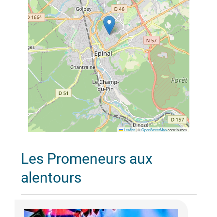
Leaflet
|
©
OpenStreetMap
contributors
Les Promeneurs aux
alentours